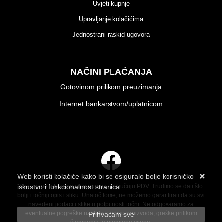
Uvjeti kupnje
Upravljanje kolačićima
Jednostrani raskid ugovora
NAČINI PLAĆANJA
Gotovinom prilikom preuzimanja
Internet bankarstvom/uplatnicom
Web koristi kolačiće kako bi se osiguralo bolje korisničko
iskustvo i funkcionalnost stranica.
Sve cijene iskazane su u eurima i uključuju PDV. Trudimo se dati što
bolji i točniji opis i sliku. Unatoč tome, ne možemo garantirati da su svi
Više informacija o kolačićima možete pročitati ovdje
navedeni podaci i slike u potpunosti točni. Ne odgovaramo za
eventualne pogreške nastale u opisu proizvoda, greške prilikom
Prihvaćam sve