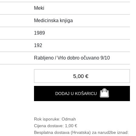
Meki
Medicinska knjiga
1989
192
Rabljeno / Vrlo dobro očuvano 9/10
5,00 €
DODAJ U KOŠARICU
Rok isporuke:
Odmah
Cijena dostave:
1,00 €
Besplatna dostava (Hrvatska) za narudžbe
iznad: