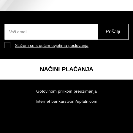
Pošalji
Slažem se s općim uvjetima poslovanja
NAČINI PLAĆANJA
Gotovinom prilikom preuzimanja
Internet bankarstvom/uplatnicom