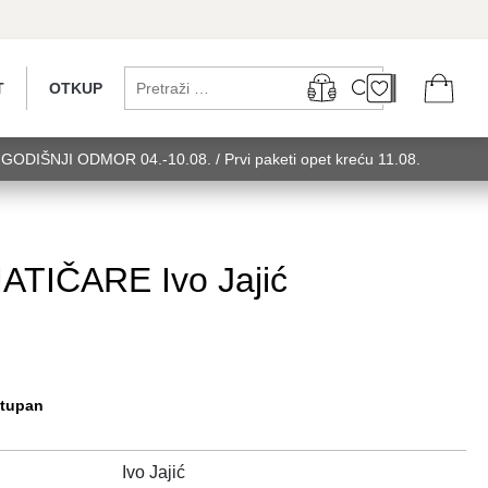
T
OTKUP
...GODIŠNJI ODMOR 04.-10.08. / Prvi paketi opet kreću 11.08.
 utorak........GODIŠNJI ODMOR 04.-10.08. / Prvi paketi opet kreću
u 11.08. utorak........GODIŠNJI ODMOR 0
IČARE Ivo Jajić
stupan
Ivo Jajić