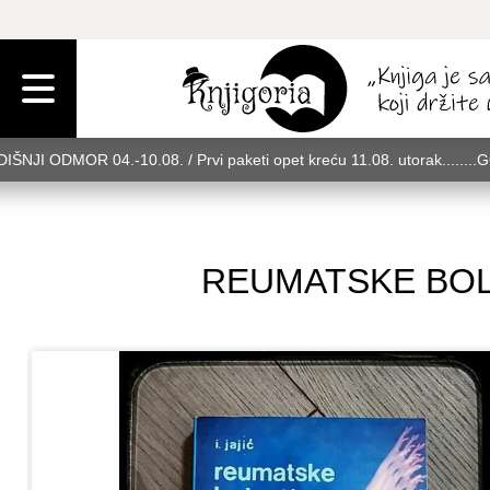
IŠNJI ODMOR 04.-10.08. / Prvi paketi opet kreću 11.08. utorak........
rak........GODIŠNJI ODMOR 04.-10.08. / Prvi paketi opet kreću 11.08. u
08. utorak........GODIŠNJI ODMOR 04.-10.08. / Prvi paketi opet kreću 
REUMATSKE BOLE