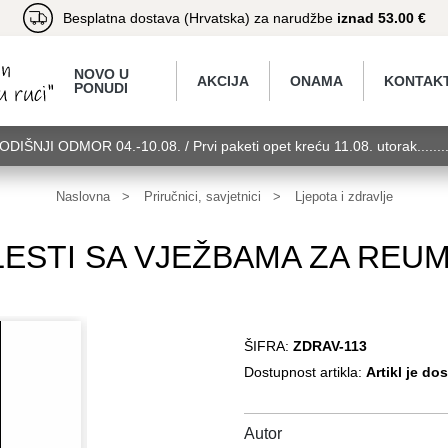
Besplatna dostava (Hrvatska) za narudžbe
iznad 53.00 €
NOVO U
AKCIJA
ONAMA
KONTAK
PONUDI
GODIŠNJI ODMOR 04.-10.08. / Prvi paketi opet kreću 11.08. utorak.....
torak........GODIŠNJI ODMOR 04.-10.08. / Prvi paketi opet kreću 11.08.
11.08. utorak........GODIŠNJI ODMOR 04.-10.08. / Prvi paketi opet kreć
Naslovna
Priručnici, savjetnici
Ljepota i zdravlje
STI SA VJEŽBAMA ZA REUMAT
ŠIFRA:
ZDRAV-113
Dostupnost artikla:
Artikl je do
Autor