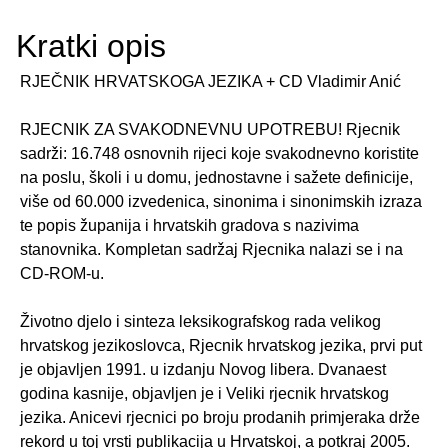
Kratki opis
RJEČNIK HRVATSKOGA JEZIKA + CD Vladimir Anić
RJECNIK ZA SVAKODNEVNU UPOTREBU! Rjecnik
sadrži: 16.748 osnovnih rijeci koje svakodnevno koristite
na poslu, školi i u domu, jednostavne i sažete definicije,
više od 60.000 izvedenica, sinonima i sinonimskih izraza
te popis županija i hrvatskih gradova s nazivima
stanovnika. Kompletan sadržaj Rjecnika nalazi se i na
CD-ROM-u.
Životno djelo i sinteza leksikografskog rada velikog
hrvatskog jezikoslovca, Rjecnik hrvatskog jezika, prvi put
je objavljen 1991. u izdanju Novog libera. Dvanaest
godina kasnije, objavljen je i Veliki rjecnik hrvatskog
jezika. Anicevi rjecnici po broju prodanih primjeraka drže
rekord u toj vrsti publikacija u Hrvatskoj, a potkraj 2005.