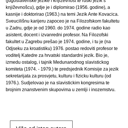
(jugoslavenske jezike i književnost te ruski jezik s
književnošcu), gdje je i diplomirao (1956. godine), a
kasnije i doktorirao (1963.) na temi Jezik Ante Kovacica.
Sveucilišnu karijeru zapoceo je na Filozofskom fakultetu
u Zadru, gdje je od 1960. do 1974. godine radio kao
asistent, docent i izvanredni profesor. Na Filozofski
fakultet u Zagrebu prešao je 1974. godine, i tu je (na
Odjseku za kroatistiku) 1976. postao redoviti profesor te
voditelj Katedre za hrvatski standardni jezik. Bio je,
izmedu ostalog, i tajnik Medunarodnog slavistickog
komiteta (1974. - 1979.) te predsjednik Komisije za jezik
sekretarijata za prosvjetu, kulturu i fizicku kulturu (od
1976.). Sudjelovao je na slavistickim kongresima te
brojnim znanstvenim skupovima u zemlji i inozemstvu.