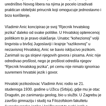
uredništvo Novog libera na njima je pocelo izradivati
praktican obiteljski prirucnik koji omogucuje jednostavno i
brzo korištenje.
Vladimir Anic koncipirao je svoj “Rjecnik hrvatskog
jezika” daleko od svake politike. U Hrvatskoj opterecenoj
politikom to je pravo olakšanje. Unatoc “kohezionoj” volji
lingvista u bivšoj Jugoslaviji i krajnje “razlikovnoj” u
nezavisnoj Hrvatskoj, Anic se bavio iskljucivo jezikom.
Zanimali su ga slojevi njegovih govora i pisama. Anic nije
odredivao prošlost, nego je prošlost odredila njegov
“Rjecnik hrvatskog jezika”, pri cemu nije nimalo ignorirao
suvremeni hrvatski jezik i govor.
Hrvatski jezikoslovac Vladimir Anic rodio se 21.
studenoga 1930. godine u Užicu (Srbija), gdje mu je otac
Dragutin, po zanimanju geolog, bio u službi. U Zagrebu je
završio gimnaziju i studij na Filozofskom fakultetu