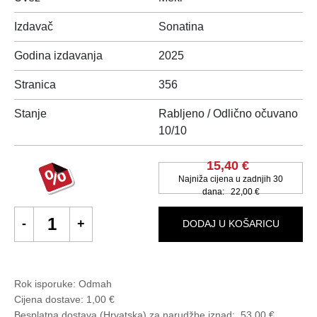
Izdavač
Sonatina
Godina izdavanja
2025
Stranica
356
Stanje
Rabljeno / Odlično očuvano
10/10
15,40 €
Najniža cijena u zadnjih 30
dana:
22,00 €
DODAJ U KOŠARICU
Rok isporuke:
Odmah
Cijena dostave:
1,00 €
Besplatna dostava (Hrvatska) za narudžbe
iznad:
53,00 €