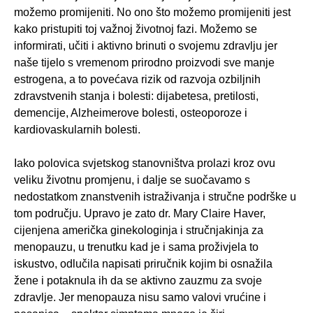
možemo promijeniti. No ono što možemo promijeniti jest
kako pristupiti toj važnoj životnoj fazi. Možemo se
informirati, učiti i aktivno brinuti o svojemu zdravlju jer
naše tijelo s vremenom prirodno proizvodi sve manje
estrogena, a to povećava rizik od razvoja ozbiljnih
zdravstvenih stanja i bolesti: dijabetesa, pretilosti,
demencije, Alzheimerove bolesti, osteoporoze i
kardiovaskularnih bolesti.
Iako polovica svjetskog stanovništva prolazi kroz ovu
veliku životnu pro­mjenu, i dalje se suočavamo s
nedostatkom znanstvenih istraživanja i struč­ne podrške u
tom području. Upravo je zato dr. Mary Claire Haver,
cijenje­na američka ginekologinja i stručnjakinja za
menopauzu, u trenutku kad je i sama proživjela to
iskustvo, odlučila napisati priručnik kojim bi osnažila
žene i potaknula ih da se aktivno zauzmu za svoje
zdravlje. Jer menopau­za nisu samo valovi vrućine i