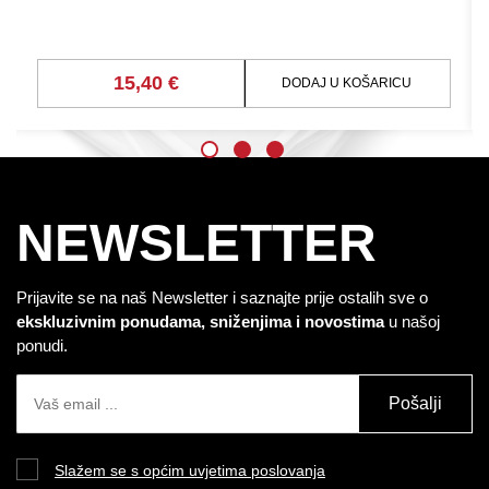
15,40 €
DODAJ U KOŠARICU
NEWSLETTER
Prijavite se na naš Newsletter i saznajte prije ostalih sve o
ekskluzivnim ponudama, sniženjima i novostima
u našoj
ponudi.
Pošalji
Slažem se s općim uvjetima poslovanja