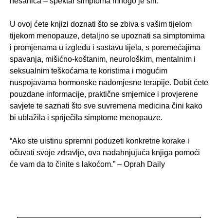
nesanica – spektar simptoma mnogo je širi.
U ovoj ćete knjizi doznati što se zbiva s vašim tijelom
tijekom menopauze, detaljno se upoznati sa simptomima
i promjenama u izgledu i sastavu tije­la, s poremećajima
spavanja, mišićno-koštanim, neurološkim, mentalnim i
seksualnim teškoćama te koristima i mogućim
nuspojavama hormonske nadomjesne terapije. Dobit ćete
pouzdane informacije, praktične smjerni­ce i provjerene
savjete te saznati što sve suvremena medicina čini kako
bi ublažila i spriječila simptome menopauze.
“Ako ste uistinu spremni poduzeti konkretne korake i
očuvati svoje zdravlje, ova nadahnjujuća knjiga pomoći
će vam da to činite s lakoćom.” – Oprah Daily