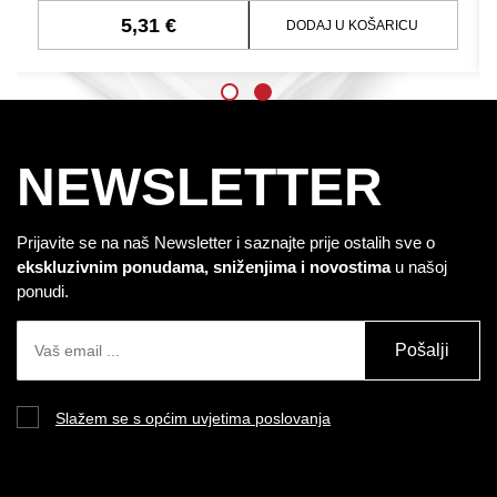
5,31 €
DODAJ U KOŠARICU
NEWSLETTER
Prijavite se na naš Newsletter i saznajte prije ostalih sve o
ekskluzivnim ponudama, sniženjima i novostima
u našoj
ponudi.
Pošalji
Slažem se s općim uvjetima poslovanja