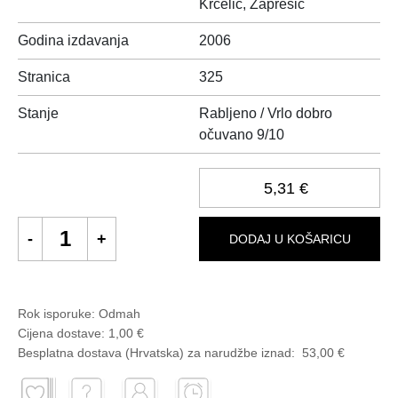
Krčelić, Zaprešić
Godina izdavanja
2006
Stranica
325
Stanje
Rabljeno / Vrlo dobro
očuvano 9/10
5,31 €
DODAJ U KOŠARICU
Rok isporuke:
Odmah
Cijena dostave:
1,00 €
Besplatna dostava (Hrvatska) za narudžbe
iznad:
53,00 €