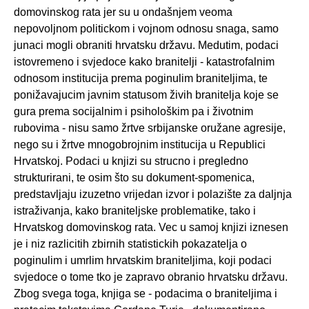
domovinskog rata jer su u ondašnjem veoma
nepovoljnom politickom i vojnom odnosu snaga, samo
junaci mogli obraniti hrvatsku državu. Medutim, podaci
istovremeno i svjedoce kako branitelji - katastrofalnim
odnosom institucija prema poginulim braniteljima, te
ponižavajucim javnim statusom živih branitelja koje se
gura prema socijalnim i psihološkim pa i životnim
rubovima - nisu samo žrtve srbijanske oružane agresije,
nego su i žrtve mnogobrojnim institucija u Republici
Hrvatskoj. Podaci u knjizi su strucno i pregledno
strukturirani, te osim što su dokument-spomenica,
predstavljaju izuzetno vrijedan izvor i polazište za daljnja
istraživanja, kako braniteljske problematike, tako i
Hrvatskog domovinskog rata. Vec u samoj knjizi iznesen
je i niz razlicitih zbirnih statistickih pokazatelja o
poginulim i umrlim hrvatskim braniteljima, koji podaci
svjedoce o tome tko je zapravo obranio hrvatsku državu.
Zbog svega toga, knjiga se - podacima o braniteljima i