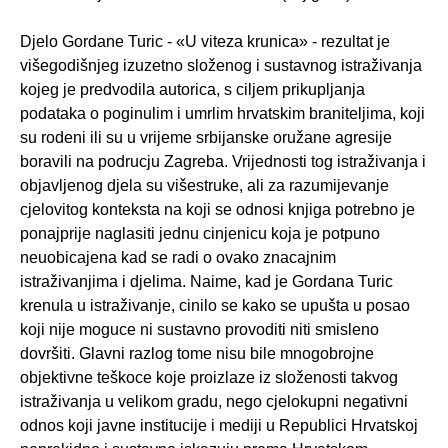
Djelo Gordane Turic - «U viteza krunica» - rezultat je
višegodišnjeg izuzetno složenog i sustavnog istraživanja
kojeg je predvodila autorica, s ciljem prikupljanja
podataka o poginulim i umrlim hrvatskim braniteljima, koji
su rodeni ili su u vrijeme srbijanske oružane agresije
boravili na podrucju Zagreba. Vrijednosti tog istraživanja i
objavljenog djela su višestruke, ali za razumijevanje
cjelovitog konteksta na koji se odnosi knjiga potrebno je
ponajprije naglasiti jednu cinjenicu koja je potpuno
neuobicajena kad se radi o ovako znacajnim
istraživanjima i djelima. Naime, kad je Gordana Turic
krenula u istraživanje, cinilo se kako se upušta u posao
koji nije moguce ni sustavno provoditi niti smisleno
dovršiti. Glavni razlog tome nisu bile mnogobrojne
objektivne teškoce koje proizlaze iz složenosti takvog
istraživanja u velikom gradu, nego cjelokupni negativni
odnos koji javne institucije i mediji u Republici Hrvatskoj