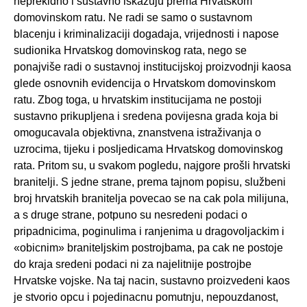
neprekidno i sustavno iskazuju prema Hrvatskom
domovinskom ratu. Ne radi se samo o sustavnom
blacenju i kriminalizaciji dogadaja, vrijednosti i napose
sudionika Hrvatskog domovinskog rata, nego se
ponajviše radi o sustavnoj institucijskoj proizvodnji kaosa
glede osnovnih evidencija o Hrvatskom domovinskom
ratu. Zbog toga, u hrvatskim institucijama ne postoji
sustavno prikupljena i sredena povijesna grada koja bi
omogucavala objektivna, znanstvena istraživanja o
uzrocima, tijeku i posljedicama Hrvatskog domovinskog
rata. Pritom su, u svakom pogledu, najgore prošli hrvatski
branitelji. S jedne strane, prema tajnom popisu, službeni
broj hrvatskih branitelja povecao se na cak pola milijuna,
a s druge strane, potpuno su nesredeni podaci o
pripadnicima, poginulima i ranjenima u dragovoljackim i
«obicnim» braniteljskim postrojbama, pa cak ne postoje
do kraja sredeni podaci ni za najelitnije postrojbe
Hrvatske vojske. Na taj nacin, sustavno proizvedeni kaos
je stvorio opcu i pojedinacnu pomutnju, nepouzdanost,