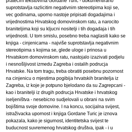
pratecim tekstovima Gordane Turic - dokumentirano
suprotstavlja razlicitim negativnim stereotipima koji se,
vec godinama, uporno nastoje pripisati dogadajima i
vrijednostima Hrvatskog domovinskom ratu, a narocito
braniteljima koji su kljucni nositelji i tih dogadaja i tih
vrijednosti. U tom smislu, posebno treba naglasiti kako se
knjiga - cinjenicama - najviše suprotstavlja negativnim
stereotipima s kojima se, glede uloge i prinosa u
Hrvatskom domovinskom ratu, nastojalo izazivati podjelu
i nesnošljivost izmedu Zagreba i ostalih podrucja
Hrvatske. Na tom tragu, treba obratiti posebnu pozornost
na cinjenicu o mjestima pogibija hrvatskih branitelja iz
Zagreba, iz koje je potpuno bjelodano da su Zagrepcani -
kao i branitelji iz drugih podrucja Hrvatske i hrvatskog
iseljeništva - nesebicno sudjelovali u obrani na svim
bojištima svoje domovine. I na koncu, socijalna svijest,
istraživacka upornost i knjiga Gordane Turic je iznova
pokazala, kako je sigurnost, identitetska svijest te
buducnost suvremenog hrvatskog društva, ipak - i u