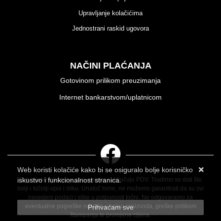
Upravljanje kolačićima
Jednostrani raskid ugovora
NAČINI PLAĆANJA
Gotovinom prilikom preuzimanja
Internet bankarstvom/uplatnicom
Web koristi kolačiće kako bi se osiguralo bolje korisničko
iskustvo i funkcionalnost stranica.
Sve cijene iskazane su u eurima i uključuju PDV. Trudimo se dati što
bolji i točniji opis i sliku. Unatoč tome, ne možemo garantirati da su svi
Više informacija o kolačićima možete pročitati ovdje
navedeni podaci i slike u potpunosti točni. Ne odgovaramo za
eventualne pogreške nastale u opisu proizvoda, greške prilikom
Prihvaćam sve
štampanja te promjene cijena.