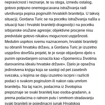
nepravicnost i neznanje, te su stoga, izmedu ostalog,
gotovo potpuno onemogucavana istraživanja radi
utvrdivanja popisa poginulih hrvatskih branitelja. U takvoj
situaciji, Gordana Turic se na pocetku istraživanja našla u
situaciji kao i hrvatski branitelji-dragovoljci na pocetku
srbijanske oružane agresije; objektivne procjene nisu
predvidale gotovo nikakvu mogucnost uspješnosti.
Medutim usprkos svemu naznacenom, hrvatski branitelji
su obranili hrvatsku državu, a Gordana Turic je izuzetno
uspješno dovršila projekt, te je svoje objavljeno djelo s
punim opravdanjem oznacila kao «Spomenicu životima
darovanima idealu hrvatske države». Djelo je opsežna
jedinstvena knjiga koja se sastoji od pet zasebnih
svezaka, u kojima se daju izuzetno iscrpni i razliciti
podaci o svakom poginulom ili nakon rata umrlom
branitelju. Na taj nacin, podacima iz životopisa
prepoznaje se svaki branitelj kao osoba-gradanin, a
prema podacima o ratnom putu i smrtnom stradavanju
svaki branitelj je pojedinacni junak Hrvatskog