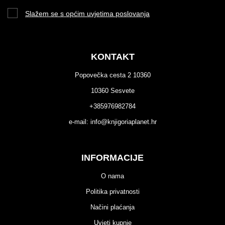
Slažem se s općim uvjetima poslovanja
KONTAKT
Popovečka cesta 2 10360
10360 Sesvete
+385976982784
e-mail:
info@knjigoriaplanet.hr
INFORMACIJE
O nama
Politika privatnosti
Načini plaćanja
Uvjeti kupnje