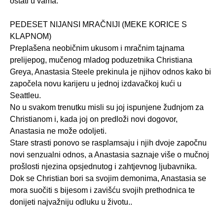
ostati u vama.
PEDESET NIJANSI MRAČNIJI (MEKE KORICE S
KLAPNOM)
Preplašena neobičnim ukusom i mračnim tajnama
prelijepog, mučenog mladog poduzetnika Christiana
Greya, Anastasia Steele prekinula je njihov odnos kako bi
započela novu karijeru u jednoj izdavačkoj kući u
Seattleu.
No u svakom trenutku misli su joj ispunjene žudnjom za
Christianom i, kada joj on predloži novi dogovor,
Anastasia ne može odoljeti.
Stare strasti ponovo se rasplamsaju i njih dvoje započnu
novi senzualni odnos, a Anastasia saznaje više o mučnoj
prošlosti njezina opsjednutog i zahtjevnog ljubavnika.
Dok se Christian bori sa svojim demonima, Anastasia se
mora suočiti s bijesom i zavišću svojih prethodnica te
donijeti najvažniju odluku u životu..