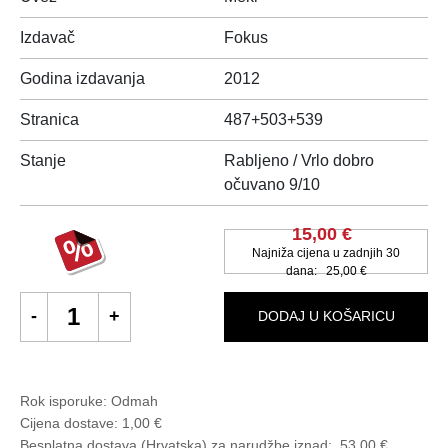
Izdavač
Fokus
Godina izdavanja
2012
Stranica
487+503+539
Stanje
Rabljeno / Vrlo dobro
očuvano 9/10
15,00 €
Najniža cijena u zadnjih 30
dana:
25,00 €
DODAJ U KOŠARICU
Rok isporuke:
Odmah
Cijena dostave:
1,00 €
Besplatna dostava (Hrvatska) za narudžbe
iznad:
53,00 €