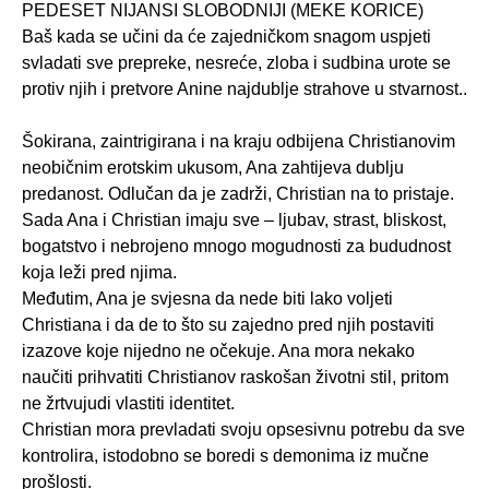
PEDESET NIJANSI SLOBODNIJI (MEKE KORICE)
Baš kada se učini da će zajedničkom snagom uspjeti
svladati sve prepreke, nesreće, zloba i sudbina urote se
protiv njih i pretvore Anine najdublje strahove u stvarnost..
Šokirana, zaintrigirana i na kraju odbijena Christianovim
neobičnim erotskim ukusom, Ana zahtijeva dublju
predanost. Odlučan da je zadrži, Christian na to pristaje.
Sada Ana i Christian imaju sve – ljubav, strast, bliskost,
bogatstvo i nebrojeno mnogo mogudnosti za bududnost
koja leži pred njima.
Međutim, Ana je svjesna da nede biti lako voljeti
Christiana i da de to što su zajedno pred njih postaviti
izazove koje nijedno ne očekuje. Ana mora nekako
naučiti prihvatiti Christianov raskošan životni stil, pritom
ne žrtvujudi vlastiti identitet.
Christian mora prevladati svoju opsesivnu potrebu da sve
kontrolira, istodobno se boredi s demonima iz mučne
prošlosti.