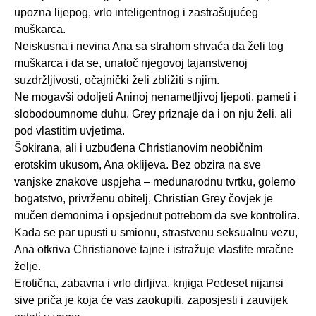
upozna lijepog, vrlo inteligentnog i zastrašujućeg
muškarca.
Neiskusna i nevina Ana sa strahom shvaća da želi tog
muškarca i da se, unatoč njegovoj tajanstvenoj
suzdržljivosti, očajnički želi zbližiti s njim.
Ne mogavši odoljeti Aninoj nenametljivoj ljepoti, pameti i
slobodoumnome duhu, Grey priznaje da i on nju želi, ali
pod vlastitim uvjetima.
Šokirana, ali i uzbuđena Christianovim neobičnim
erotskim ukusom, Ana oklijeva. Bez obzira na sve
vanjske znakove uspjeha – međunarodnu tvrtku, golemo
bogatstvo, privrženu obitelj, Christian Grey čovjek je
mučen demonima i opsjednut potrebom da sve kontrolira.
Kada se par upusti u smionu, strastvenu seksualnu vezu,
Ana otkriva Christianove tajne i istražuje vlastite mračne
želje.
Erotična, zabavna i vrlo dirljiva, knjiga Pedeset nijansi
sive priča je koja će vas zaokupiti, zaposjesti i zauvijek