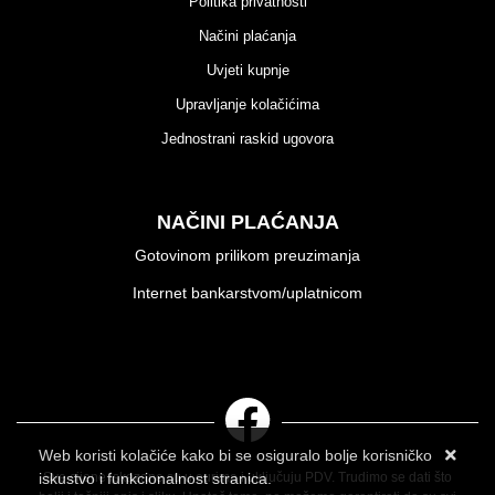
Politika privatnosti
Načini plaćanja
Uvjeti kupnje
Upravljanje kolačićima
Jednostrani raskid ugovora
NAČINI PLAĆANJA
Gotovinom prilikom preuzimanja
Internet bankarstvom/uplatnicom
Web koristi kolačiće kako bi se osiguralo bolje korisničko
iskustvo i funkcionalnost stranica.
Sve cijene iskazane su u eurima i uključuju PDV. Trudimo se dati što