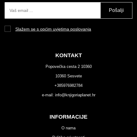
Pošalji
Slažem se s općim uvjetima poslovanja
KONTAKT
Popovečka cesta 2 10360
10360 Sesvete
+385976982784
e-mail:
info@knjigoriaplanet.hr
INFORMACIJE
O nama