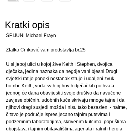
Kratki opis
ŠPIJUNI Michael Frayn
Zlatko Crnković vam predstavlja br.25
U slijepoj ulici u kojoj žive Keith i Stephen, dvojica
dječaka, jedina naznaka da negdje vani bjesni Drugi
svjetski rat je poneki nestanak struje i udaljeni zvuk
bombi. Keith, vođa svih njihovih dječačkih pothvata,
jednog će dana obavijestiti svoje društvo da navučene
zavjese običnih, udobnih kuće skrivaju mnoge tajne i da
njihovi dragi susjedi možda i nisu tako bezazleni - naime,
čitavo je područje ispresijecano tajnim putevima i
podzemnim laboratorijima, skrivenim kutcima, poprištima
ubojstava i tajnim obitavalištima agenata i ratnih heroja.