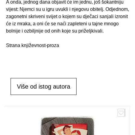
A onda, jednog dana objavit će im jednu, još šokantniju
vijest: Njemci su u igru uvukli i njegovu obitelj. Odjednom,
zagonetni skriveni svijet o kojem su dječaci sanjali izronit
će iz mraka, a oni će se naći zapleteni u tajne mnogo
bolnije i ozbiljnije od onih koje su priželjkivali.
Strana književnost-proza
Više od istog autora