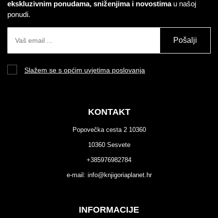
ekskluzivnim ponudama, sniženjima i novostima
u našoj
ponudi.
Pošalji
Slažem se s općim uvjetima poslovanja
KONTAKT
Popovečka cesta 2 10360
10360 Sesvete
+385976982784
e-mail:
info@knjigoriaplanet.hr
INFORMACIJE