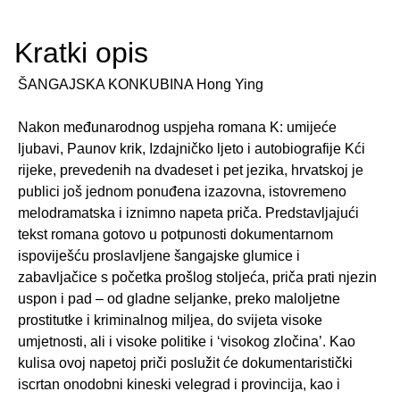
Kratki opis
ŠANGAJSKA KONKUBINA Hong Ying
Nakon međunarodnog uspjeha romana K: umijeće
ljubavi, Paunov krik, Izdajničko ljeto i autobiografije Kći
rijeke, prevedenih na dvadeset i pet jezika, hrvatskoj je
publici još jednom ponuđena izazovna, istovremeno
melodramatska i iznimno napeta priča. Predstavljajući
tekst romana gotovo u potpunosti dokumentarnom
ispoviješću proslavljene šangajske glumice i
zabavljačice s početka prošlog stoljeća, priča prati njezin
uspon i pad – od gladne seljanke, preko maloljetne
prostitutke i kriminalnog miljea, do svijeta visoke
umjetnosti, ali i visoke politike i ‘visokog zločina’. Kao
kulisa ovoj napetoj priči poslužit će dokumentaristički
iscrtan onodobni kineski velegrad i provincija, kao i