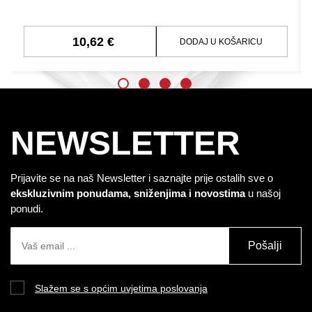
10,62 €
DODAJ U KOŠARICU
NEWSLETTER
Prijavite se na naš Newsletter i saznajte prije ostalih sve o
ekskluzivnim ponudama, sniženjima i novostima
u našoj
ponudi.
Pošalji
Slažem se s općim uvjetima poslovanja