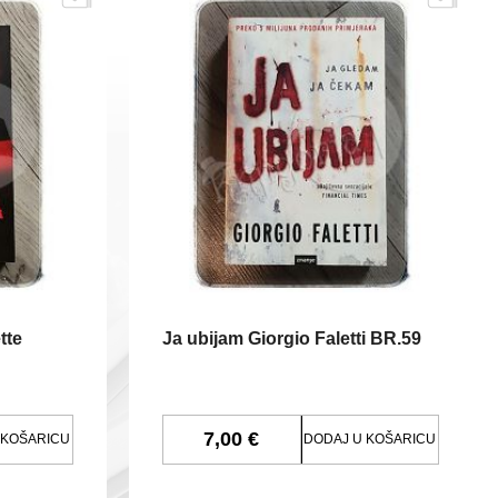
tte
Ja ubijam Giorgio Faletti BR.59
7,00 €
 KOŠARICU
DODAJ U KOŠARICU