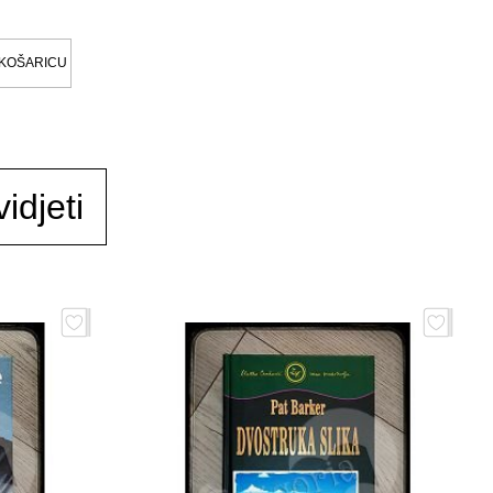
 KOŠARICU
idjeti