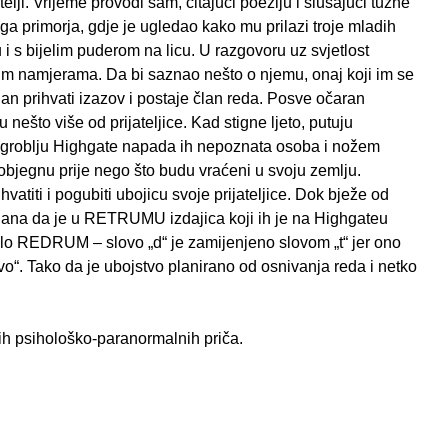
elji. Vrijeme provodi sam, čitajući poeziju i slušajući tužne
a primorja, gdje je ugledao kako mu prilazi troje mladih
u i s bijelim puderom na licu. U razgovoru uz svjetlost
nim namjerama. Da bi saznao nešto o njemu, onaj koji im se
tian prihvati izazov i postaje član reda. Posve očaran
nešto više od prijateljice. Kad stigne ljeto, putuju
om groblju Highgate napada ih nepoznata osoba i nožem
pobjegnu prije nego što budu vraćeni u svoju zemlju.
titi i pogubiti ubojicu svoje prijateljice. Dok bježe od
istiana da je u RETRUMU izdajica koji ih je na Highgateu
 bilo REDRUM – slovo „d“ je zamijenjeno slovom „t“ jer ono
o“. Tako da je ubojstvo planirano od osnivanja reda i netko
tih psihološko-paranormalnih priča.