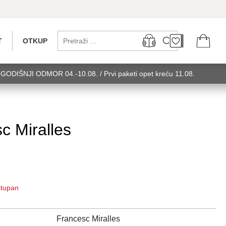
T
OTKUP
...GODIŠNJI ODMOR 04.-10.08. / Prvi paketi opet kreću 11.08.
 utorak........GODIŠNJI ODMOR 04.-10.08. / Prvi paketi opet kreću
u 11.08. utorak........GODIŠNJI ODMOR 0
 Miralles
ostupan
Francesc Miralles