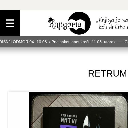
IŠNJI ODMOR 04.-10.08. / Prvi paketi opet kreću 11.08. utorak........
rak........GODIŠNJI ODMOR 04.-10.08. / Prvi paketi opet kreću 11.08. u
08. utorak........GODIŠNJI ODMOR 04.-10.08. / Prvi paketi opet kreću 
RETRUM K