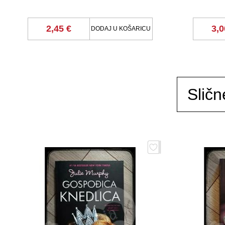
2,45 €
3,0
DODAJ U KOŠARICU
Sličn