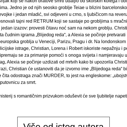
jak koji se nakon bratove smrti udaljio od školskih kolega i obit
a. Jedno je od njih seosko groblje Teiae u blizini barcelonskog
jevojke i jedan mladić, svi odjeveni u crno, s ljubičicom na rever
 osnovali tajni red RETRUM koji se sastaje po grobljima s mrač
iti jedan izazov: provesti čitavu noć sam na nekom groblju. Chris
a čudnim igrama „Blijedog reda“, a Alexia se počinje pretvarati u 
na europska groblja u Veneciji, Parizu, Pragu i dr. Na londonsk
icijske istrage, Christian, Lorena i Robert iskoriste nepažnju i 
ipremaju se za primanje pomoći s onoga svijeta i namjeravaju uhva
 trag, Alexia se počinje uzdizati od mrtvih kako bi upozorila Chr
razi, Christian će ustanoviti da je izvorno ime „Blijedoga reda“
e čita odostraga znači MURDER, to jest na engleskome: „ubojstv
 putovnicu za smrt.
isterij s romantičnim prizvukom oduševit će sve ljubitelje nape
Više od istog autora