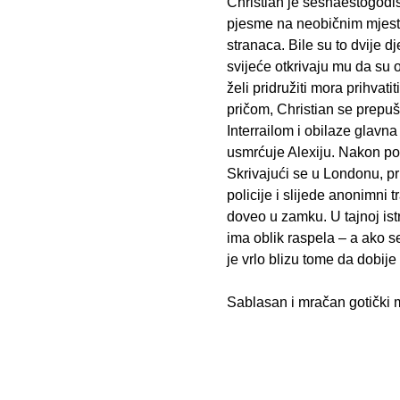
Christian je šesnaestogodišn
pjesme na neobičnim mjestim
stranaca. Bile su to dvije d
svijeće otkrivaju mu da su
želi pridružiti mora prihvat
pričom, Christian se prepušt
Interrailom i obilaze glav
usmrćuje Alexiju. Nakon pol
Skrivajući se u Londonu, pr
policije i slijede anonimni
doveo u zamku. U tajnoj ist
ima oblik raspela – a ako s
je vrlo blizu tome da dobije
Sablasan i mračan gotički m