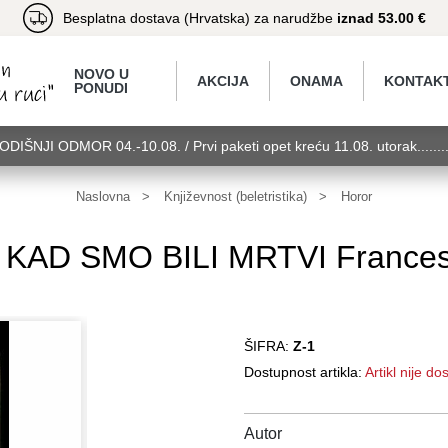
Besplatna dostava (Hrvatska) za narudžbe
iznad 53.00 €
NOVO U
AKCIJA
ONAMA
KONTAK
PONUDI
GODIŠNJI ODMOR 04.-10.08. / Prvi paketi opet kreću 11.08. utorak.....
torak........GODIŠNJI ODMOR 04.-10.08. / Prvi paketi opet kreću 11.08.
11.08. utorak........GODIŠNJI ODMOR 04.-10.08. / Prvi paketi opet kreć
Naslovna
Književnost (beletristika)
Horor
AD SMO BILI MRTVI Francesc
ŠIFRA:
Z-1
Dostupnost artikla:
Artikl nije d
Autor