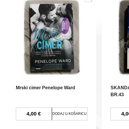
Mrski cimer Penelope Ward
SKANDA
BR.43
4,00 €
4,0
DODAJ U KOŠARICU