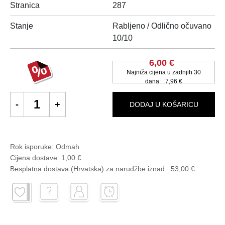
Stranica
287
Stanje
Rabljeno / Odlično očuvano
10/10
6,00 €
Najniža cijena u zadnjih 30
dana:
7,96 €
DODAJ U KOŠARICU
Rok isporuke:
Odmah
Cijena dostave:
1,00 €
Besplatna dostava (Hrvatska) za narudžbe
iznad:
53,00 €