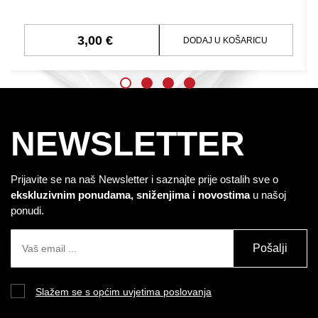
3,00 €
DODAJ U KOŠARICU
NEWSLETTER
Prijavite se na naš Newsletter i saznajte prije ostalih sve o
ekskluzivnim ponudama, sniženjima i novostima
u našoj
ponudi.
Pošalji
Slažem se s općim uvjetima poslovanja