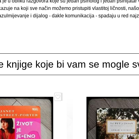
je u obliku razgovora koje su jedan psiholog i jedan psihijatar 
azuje na koji sve način možemo pristupiti vlastitoj ličnosti, našoj
razulmijevanje i dijalog - dakle komunikacija - spadaju u red n
e knjige koje bi vam se mogle sv