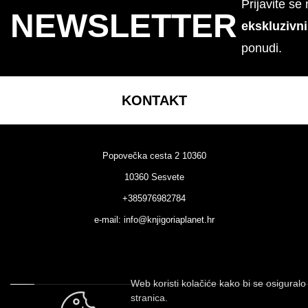
Prijavite se
NEWSLETTER
ekskluzivn
ponudi.
KONTAKT
Popovečka cesta 2 10360
10360 Sesvete
+385976982784
e-mail:
info@knjigoriaplanet.hr
Web koristi kolačiće kako bi se osiguralo 
stranica.