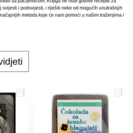
vodili sa pacijenticom. Knjiga ne nudi gotove recepte za
 svijesti i podsvijesti, i riješiti neke od mogućih unutrašnjih
ajznačajnijih metoda koje će nam pomoći u našim traženjima i
idjeti