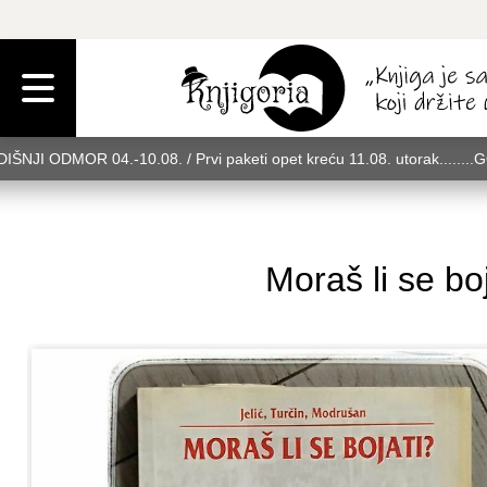
IŠNJI ODMOR 04.-10.08. / Prvi paketi opet kreću 11.08. utorak........
rak........GODIŠNJI ODMOR 04.-10.08. / Prvi paketi opet kreću 11.08. u
08. utorak........GODIŠNJI ODMOR 04.-10.08. / Prvi paketi opet kreću 
Moraš li se bo