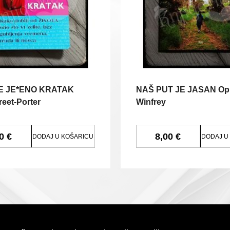
JE JE*ENO KRATAK
NAŠ PUT JE JASAN Op
reet-Porter
Winfrey
0 €
8,00 €
DODAJ U KOŠARICU
DODAJ U