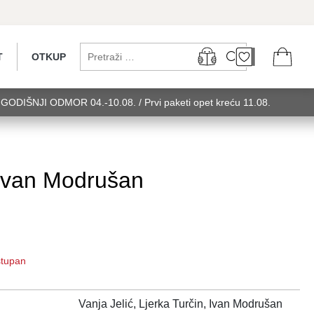
T
OTKUP
...GODIŠNJI ODMOR 04.-10.08. / Prvi paketi opet kreću 11.08.
 utorak........GODIŠNJI ODMOR 04.-10.08. / Prvi paketi opet kreću
u 11.08. utorak........GODIŠNJI ODMOR 0
, Ivan Modrušan
ostupan
Vanja Jelić, Ljerka Turčin, Ivan Modrušan