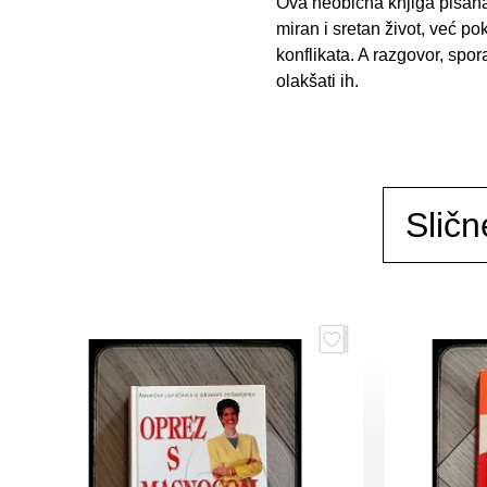
Ova neobična knjiga pisana 
miran i sretan život, već pok
konflikata. A razgovor, spo
olakšati ih.
Sličn