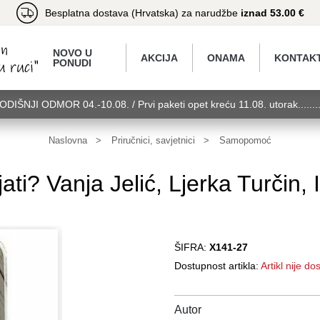
Besplatna dostava (Hrvatska) za narudžbe
iznad 53.00 €
NOVO U
AKCIJA
ONAMA
KONTAK
PONUDI
GODIŠNJI ODMOR 04.-10.08. / Prvi paketi opet kreću 11.08. utorak.....
torak........GODIŠNJI ODMOR 04.-10.08. / Prvi paketi opet kreću 11.08.
11.08. utorak........GODIŠNJI ODMOR 04.-10.08. / Prvi paketi opet kreć
Naslovna
Priručnici, savjetnici
Samopomoć
jati? Vanja Jelić, Ljerka Turčin
ŠIFRA:
X141-27
Dostupnost artikla:
Artikl nije d
Autor