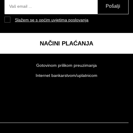
Pošalji
Slažem se s općim uvjetima poslovanja
NAČINI PLAĆANJA
Gotovinom prilikom preuzimanja
Internet bankarstvom/uplatnicom