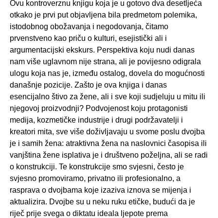
Ovu kontroverznu knjigu koja je u gotovo dva desetljeća
otkako je prvi put objavljena bila predmetom polemika,
istodobnog obožavanja i negodovanja, čitamo
prvenstveno kao priču o kulturi, esejistički ali i
argumentacijski ekskurs. Perspektiva koju nudi danas
nam više uglavnom nije strana, ali je povijesno odigrala
ulogu koja nas je, između ostalog, dovela do mogućnosti
današnje pozicije. Zašto je ova knjiga i danas
esencijalno štivo za žene, ali i sve koji sudjeluju u mitu ili
njegovoj proizvodnji? Podvojenost koju protagonisti
medija, kozmetičke industrije i drugi podržavatelji i
kreatori mita, sve više doživljavaju u svome poslu dvojba
je i samih žena: atraktivna žena na naslovnici časopisa ili
vanjština žene isplativa je i društveno poželjna, ali se radi
o konstrukciji. Te konstrukcije smo svjesni, često je
svjesno promoviramo, privatno ili profesionalno, a
rasprava o dvojbama koje izaziva iznova se mijenja i
aktualizira. Dvojbe su u neku ruku etičke, budući da je
riječ prije svega o diktatu ideala ljepote prema