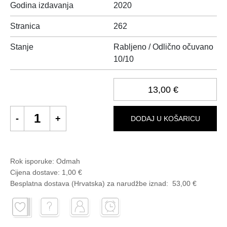
Godina izdavanja
2020
Stranica
262
Stanje
Rabljeno / Odlično očuvano
10/10
13,00 €
DODAJ U KOŠARICU
Rok isporuke:
Odmah
Cijena dostave:
1,00 €
Besplatna dostava (Hrvatska) za narudžbe
iznad:
53,00 €