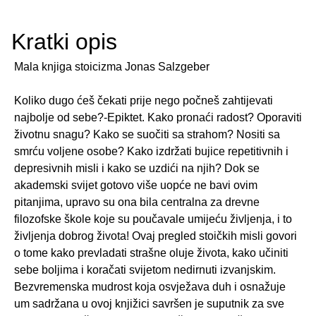
Kratki opis
Mala knjiga stoicizma Jonas Salzgeber
Koliko dugo ćeš čekati prije nego počneš zahtijevati
najbolje od sebe?-Epiktet. Kako pronaći radost? Oporaviti
životnu snagu? Kako se suočiti sa strahom? Nositi sa
smrću voljene osobe? Kako izdržati bujice repetitivnih i
depresivnih misli i kako se uzdići na njih? Dok se
akademski svijet gotovo više uopće ne bavi ovim
pitanjima, upravo su ona bila centralna za drevne
filozofske škole koje su poučavale umijeću življenja, i to
življenja dobrog života! Ovaj pregled stoičkih misli govori
o tome kako prevladati strašne oluje života, kako učiniti
sebe boljima i koračati svijetom nedirnuti izvanjskim.
Bezvremenska mudrost koja osvježava duh i osnažuje
um sadržana u ovoj knjižici savršen je suputnik za sve