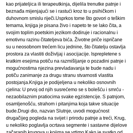
kao prijateljica ili terapeutkinja, dijelila trenutke patnje i
beznađa mijenjajući se i rastući kroz to u psihičkom i
duhovnom smislu riječi.Usprkos tome što govori o teškim
temama, knjiga je pisana živo i napeto te se lako čita, a
svojim toplim poetskim jezikom dodiruje i racionalnu i
emotivnu razinu čitateljeva bića. Životne priče ispričane
su u neosobnom trećem licu jednine, što čitatelju ostavlja
prostora za vlastiti doživljaj i asocijacije. Isprepletene s
kratkim esejima potiču na razmišljanje o pozadini patnje i
mogućnostima njezina prevladavanja te bude nadu i
potiču zanimanje za drugu stranu stvarnosti vlastita
postojanja.Knjiga je podijeljena u nekoliko osnovnih
cjelina: U prvoj od njih susrećemo se s bolešću i smrću -
nezaobilaznim pratiocima svake egzistencije. S patnjom,
osamljenošću, strahom i pitanjima koja takve situacije
bude.Drugi dio, nazvan Slutnje, uvodi mogućnost
drugačijeg pogleda na svijet i prirodu patnje a treći, Krug,
u nekoliko poglavlja ocrtava segmente i sastavne dijelove
začaranih krugova u kojima se vrtimo.Kako je svatko od