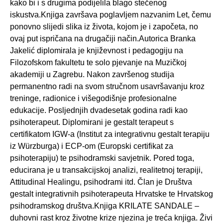
kako bi i s drugima podijelila blago stečenog
iskustva.Knjiga završava poglavljem nazvanim Let, čemu
ponovno slijedi slika iz života, kojom je i započeta, no
ovaj put ispričana na drugačiji način.Autorica Branka
Jakelić diplomirala je književnost i pedagogiju na
Filozofskom fakultetu te solo pjevanje na Muzičkoj
akademiji u Zagrebu. Nakon završenog studija
permanentno radi na svom stručnom usavršavanju kroz
treninge, radionice i višegodišnje profesionalne
edukacije. Posljednjih dvadesetak godina radi kao
psihoterapeut. Diplomirani je gestalt terapeut s
certifikatom IGW-a (Institut za integrativnu gestalt terapiju
iz Würzburga) i ECP-om (Europski certifikat za
psihoterapiju) te psihodramski savjetnik. Pored toga,
educirana je u transakcijskoj analizi, realitetnoj terapiji,
Attitudinal Healingu, psihodrami itd. Član je Društva
gestalt integrativnih psihoterapeuta Hrvatske te Hrvatskog
psihodramskog društva.Knjiga KRILATE SANDALE –
duhovni rast kroz životne krize njezina je treća knjiga. Živi