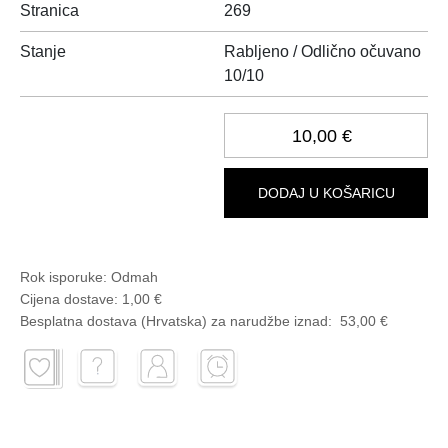
Stranica
269
Stanje
Rabljeno / Odlično očuvano
10/10
10,00 €
DODAJ U KOŠARICU
Rok isporuke:
Odmah
Cijena dostave:
1,00 €
Besplatna dostava (Hrvatska) za narudžbe
iznad:
53,00 €