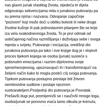
nas glavni junak vlastitog života, sljedeća tri dijela
odgovaraju sekvencijama mita o junakovu putovanju pa
su prema njima i nazvana. Odvajanje započinje
“pozivom“ koji može doći u obliku bolesti ili neke druge
životne kušnje ili pak jednostavnim pitanjem što se krije
iza vela svakodnevnoga života. To je prvi odmak od
uobičajenog načina razmišljanja i doživljaja sebe i svoga
mjesta u svijetu. Putovanje i inicijacija, središnji dio
junakova putovanja pa tako i ove knjige dug je i slojevit
proces tijekom kojega se osoba (junak) susreće s
potisnutim emocijama i raznim dijelovima svoje
sjene/nesvjesnog, upoznavajući ih i transformirajući na
željeni način kako bi mogla postići cilj svoga putovanja.
Tijekom putovanja postupno prestaje biti žrtvom
nemilosrdne sudbine i postaje njezinim
sustvarateljem.Posljednji dio putovanja je Povratak.
Prešavši dugi put, promijenivši se i naučivši mnogo toga,
osoba/junak se ponovno vraća tamo otkuda je krenula,