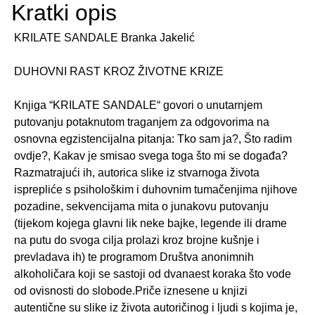
Kratki opis
KRILATE SANDALE Branka Jakelić
DUHOVNI RAST KROZ ŽIVOTNE KRIZE
Knjiga “KRILATE SANDALE“ govori o unutarnjem
putovanju potaknutom traganjem za odgovorima na
osnovna egzistencijalna pitanja: Tko sam ja?, Što radim
ovdje?, Kakav je smisao svega toga što mi se događa?
Razmatrajući ih, autorica slike iz stvarnoga života
isprepliće s psihološkim i duhovnim tumačenjima njihove
pozadine, sekvencijama mita o junakovu putovanju
(tijekom kojega glavni lik neke bajke, legende ili drame
na putu do svoga cilja prolazi kroz brojne kušnje i
prevladava ih) te programom Društva anonimnih
alkoholičara koji se sastoji od dvanaest koraka što vode
od ovisnosti do slobode.Priče iznesene u knjizi
autentične su slike iz života autoričinog i ljudi s kojima je,