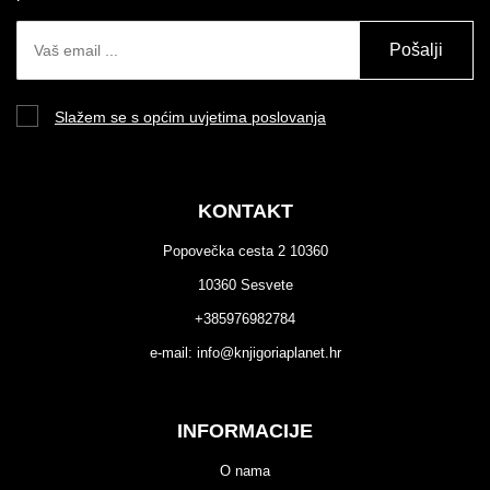
Pošalji
Slažem se s općim uvjetima poslovanja
KONTAKT
Popovečka cesta 2 10360
10360 Sesvete
+385976982784
e-mail:
info@knjigoriaplanet.hr
INFORMACIJE
O nama