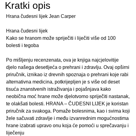
Kratki opis
Hrana čudesni lijek Jean Carper
Hrana čudesni lijek
Kako se hranom može spriječiti i liječiti više od 100
bolesti i tegoba
Po mišljenju recenzenata, ova je knjiga najcjelovitije
djelo našega desetljeća o prehrani i zdravlju. Ovaj opširni
priručnik, iznikao iz drevnih spoznaja o prehrani koje rabi
alternativna medicina, potkrijepljen je s više od deset
tisuća znanstvenih istraživanja i pojašnjava kako
neobična moć hrane može djelotvorno spriječiti nastanak,
te olakšati bolesti. HRANA – ČUDESNI LIJEK je koristan
priručnik za svakoga. Pomaže bolesnima, kao i svima koji
žele sačuvati zdravlje i među izvanrednim mogućnostima
hrane izabrati upravo onu koja će pomoći u sprečavanju i
liječenju