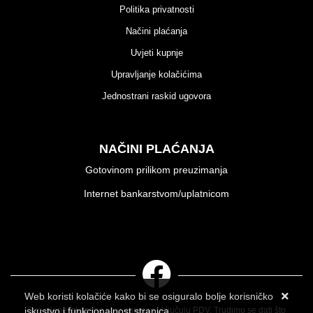
Politika privatnosti
Načini plaćanja
Uvjeti kupnje
Upravljanje kolačićima
Jednostrani raskid ugovora
NAČINI PLAĆANJA
Gotovinom prilikom preuzimanja
Internet bankarstvom/uplatnicom
Web koristi kolačiće kako bi se osiguralo bolje korisničko
iskustvo i funkcionalnost stranica.
Sve cijene iskazane su u eurima i uključuju PDV. Trudimo se dati što