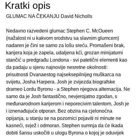
Kratki opis
GLUMAC NA ČEKANJU David Nicholls
Nedavno razvedeni glumac Stephen C. McOueen
(nažalost ni u kakvom srodstvu sa slavnim glumcem)
nadaren je čini se samo za lošu sreću. Promašeni brak,
karijera koja je zapela, udaljena kći, grozan minijaturni
stančić u predgrađu Londona - svi patetični elementi kao
da padaju u sjenu najnovije nesretne okolnosti:
prisutnosti Dvanaestog najseksepilnijeg muškarca na
svijetu, Josha Harpera. Josh je zvijezda biografske
drameo Lordu Byronu - a Stephen njegova alternacija. Ne
samo da je Josh fantastično, nevjerojatno zgodan, s
međunarodnom karijerom i neporecivim talentom, Josh je
i iznenađujuće otporan. Bez obzira na cjelonoćna
opijanja, u stanju se na pozornici pojaviti ni minute ne
kasneći, svjež i odmoran. Stephen sumnja da će ikada
dobiti šansu uskočiti u ulogu Byrona o kojoj je oduvijek