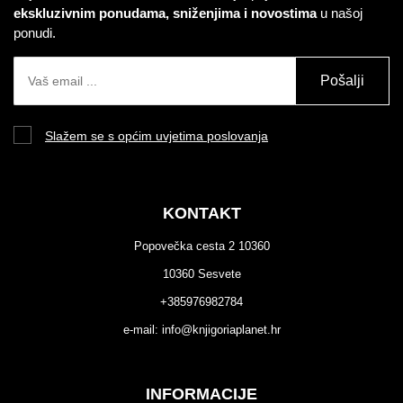
ekskluzivnim ponudama, sniženjima i novostima
u našoj
ponudi.
Pošalji
Slažem se s općim uvjetima poslovanja
KONTAKT
Popovečka cesta 2 10360
10360 Sesvete
+385976982784
e-mail:
info@knjigoriaplanet.hr
INFORMACIJE