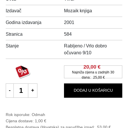
Izdavač
Mozaik knjiga
Godina izdavanja
2001
Stranica
584
Stanje
Rabljeno / Vrlo dobro
očuvano 9/10
20,00 €
Najniža cijena u zadnjih 30
dana:
25,00 €
DODAJ U KOŠARICU
Rok isporuke:
Odmah
Cijena dostave:
1,00 €
Besplatna dostava (Hrvatska) za narudžbe
iznad:
53,00 €