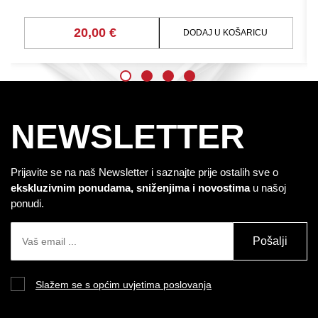
20,00 €
DODAJ U KOŠARICU
NEWSLETTER
Prijavite se na naš Newsletter i saznajte prije ostalih sve o
ekskluzivnim ponudama, sniženjima i novostima
u našoj
ponudi.
Pošalji
Slažem se s općim uvjetima poslovanja