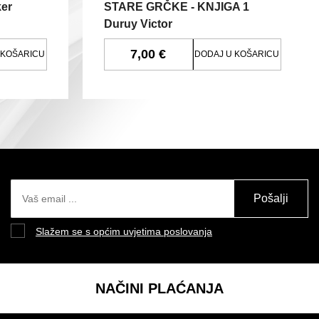
er
STARE GRČKE - KNJIGA 1
Duruy Victor
7,00 €
 KOŠARICU
DODAJ U KOŠARICU
Pošalji
Slažem se s općim uvjetima poslovanja
NAČINI PLAĆANJA