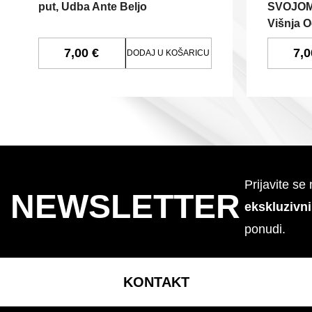
put, Udba Ante Beljo
SVOJOM 
Višnja O
7,00 €
7,0
DODAJ U KOŠARICU
Prijavite se
NEWSLETTER
ekskluzivn
ponudi.
KONTAKT