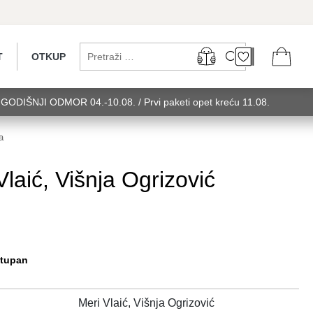
T
OTKUP
...GODIŠNJI ODMOR 04.-10.08. / Prvi paketi opet kreću 11.08.
 utorak........GODIŠNJI ODMOR 04.-10.08. / Prvi paketi opet kreću
u 11.08. utorak........GODIŠNJI ODMOR 0
a
ć, Višnja Ogrizović
stupan
Meri Vlaić, Višnja Ogrizović