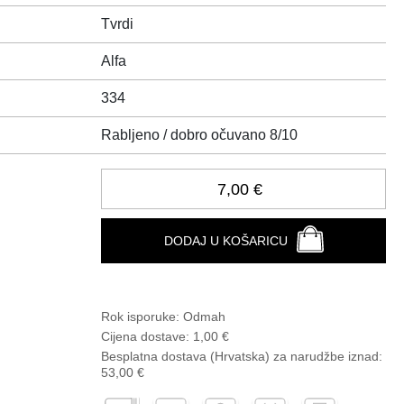
Tvrdi
Alfa
334
Rabljeno / dobro očuvano 8/10
7,00 €
DODAJ U KOŠARICU
Rok isporuke:
Odmah
Cijena dostave:
1,00 €
Besplatna dostava (Hrvatska) za narudžbe
iznad:
53,00 €