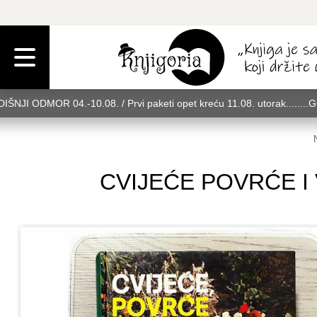
IŠNJI ODMOR 04.-10.08. / Prvi paketi opet kreću 11.08. utorak........
rak........GODIŠNJI ODMOR 04.-10.08. / Prvi paketi opet kreću 11.08. u
08. utorak........GODIŠNJI ODMOR 04.-10.08. / Prvi paketi opet kreću 
CVIJEĆE POVRĆE I V