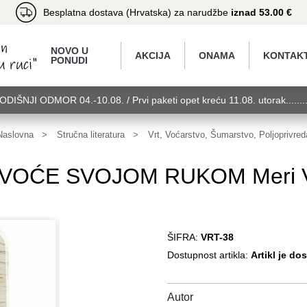
Besplatna dostava (Hrvatska) za narudžbe
iznad 53.00 €
NOVO U
AKCIJA
ONAMA
KONTAK
PONUDI
GODIŠNJI ODMOR 04.-10.08. / Prvi paketi opet kreću 11.08. utorak.....
torak........GODIŠNJI ODMOR 04.-10.08. / Prvi paketi opet kreću 11.08.
11.08. utorak........GODIŠNJI ODMOR 04.-10.08. / Prvi paketi opet kreć
Naslovna
Stručna literatura
Vrt, Voćarstvo, Šumarstvo, Poljoprivred
OĆE SVOJOM RUKOM Meri Vlai
ŠIFRA:
VRT-38
Dostupnost artikla:
Artikl je do
Autor