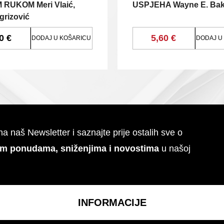
RUKOM Meri Vlaić,
USPJEHA Wayne E. Bak
grizović
0 €
5,60 €
DODAJ U KOŠARICU
DODAJ U
 na naš Newsletter i saznajte prije ostalih sve o
im ponudama, sniženjima i novostima
u našoj
INFORMACIJE