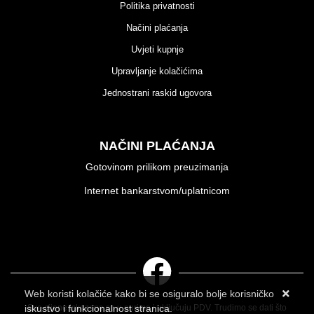
Politika privatnosti
Načini plaćanja
Uvjeti kupnje
Upravljanje kolačićima
Jednostrani raskid ugovora
NAČINI PLAĆANJA
Gotovinom prilikom preuzimanja
Internet bankarstvom/uplatnicom
Web koristi kolačiće kako bi se osiguralo bolje korisničko
Sve cijene iskazane su u eurima i uključuju PDV. Trudimo se dati što
iskustvo i funkcionalnost stranica.