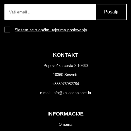
Pošalji
Slažem se s općim uvjetima poslovanja
KONTAKT
Popovečka cesta 2 10360
10360 Sesvete
+385976982784
e-mail:
info@knjigoriaplanet.hr
INFORMACIJE
O nama