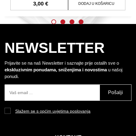
3,00 €
DODAJ U KOŠARICU
NEWSLETTER
Prijavite se na naš Newsletter i saznajte prije ostalih sve o
ekskluzivnim ponudama, sniženjima i novostima
u našoj
ponudi.
Pošalji
Slažem se s općim uvjetima poslovanja