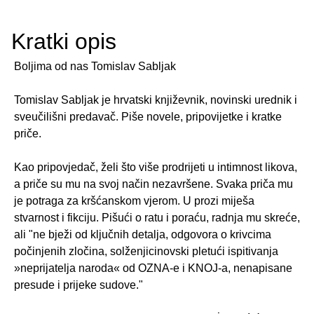
Kratki opis
Boljima od nas Tomislav Sabljak
Tomislav Sabljak je hrvatski književnik, novinski urednik i
sveučilišni predavač. Piše novele, pripovijetke i kratke
priče.
Kao pripovjedač, želi što više prodrijeti u intimnost likova,
a priče su mu na svoj način nezavršene. Svaka priča mu
je potraga za kršćanskom vjerom. U prozi miješa
stvarnost i fikciju. Pišući o ratu i poraću, radnja mu skreće,
ali "ne bježi od ključnih detalja, odgovora o krivcima
počinjenih zločina, solženjicinovski pletući ispitivanja
»neprijatelja naroda« od OZNA-e i KNOJ-a, nenapisane
presude i prijeke sudove."