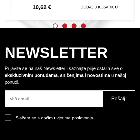
10,62 €
DODAJ U KOŠARICU
NEWSLETTER
Prijavite se na naš Newsletter i saznajte prije ostalih sve o
ekskluzivnim ponudama, sniženjima i novostima
u našoj
ponudi.
Pošalji
Slažem se s općim uvjetima poslovanja