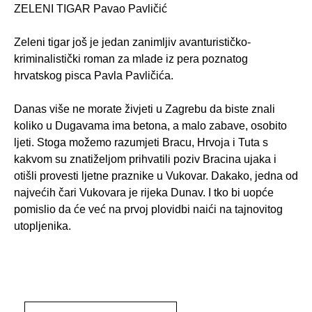
ZELENI TIGAR Pavao Pavličić
Zeleni tigar još je jedan zanimljiv avanturističko-
kriminalistički roman za mlade iz pera poznatog
hrvatskog pisca Pavla Pavličića.
Danas više ne morate živjeti u Zagrebu da biste znali
koliko u Dugavama ima betona, a malo zabave, osobito
ljeti. Stoga možemo razumjeti Bracu, Hrvoja i Tuta s
kakvom su znatiželjom prihvatili poziv Bracina ujaka i
otišli provesti ljetne praznike u Vukovar. Dakako, jedna od
najvećih čari Vukovara je rijeka Dunav. I tko bi uopće
pomislio da će već na prvoj plovidbi naići na tajnovitog
utopljenika.