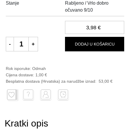
Stanje
Rabljeno / Vrlo dobro
očuvano 9/10
3,98 €
DODAJ U KOŠARICU
Rok isporuke:
Odmah
Cijena dostave:
1,00 €
Besplatna dostava (Hrvatska) za narudžbe
iznad:
53,00 €
Kratki opis