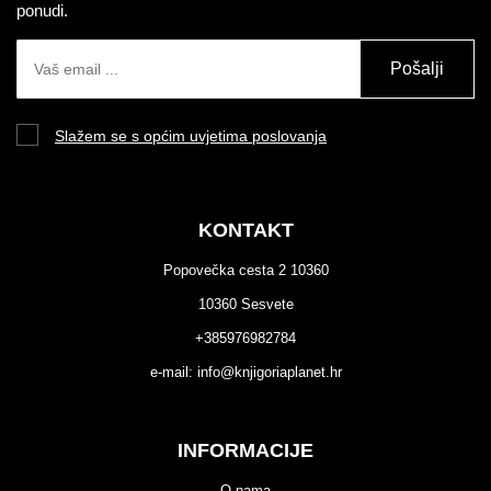
ponudi.
Pošalji
Slažem se s općim uvjetima poslovanja
KONTAKT
Popovečka cesta 2 10360
10360 Sesvete
+385976982784
e-mail:
info@knjigoriaplanet.hr
INFORMACIJE
O nama