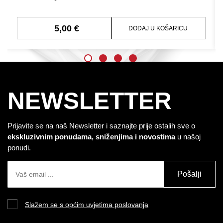
5,00 €
DODAJ U KOŠARICU
NEWSLETTER
Prijavite se na naš Newsletter i saznajte prije ostalih sve o
ekskluzivnim ponudama, sniženjima i novostima
u našoj
ponudi.
Pošalji
Slažem se s općim uvjetima poslovanja