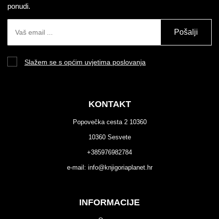
ponudi.
Pošalji
Slažem se s općim uvjetima poslovanja
KONTAKT
Popovečka cesta 2 10360
10360 Sesvete
+385976982784
e-mail:
info@knjigoriaplanet.hr
INFORMACIJE