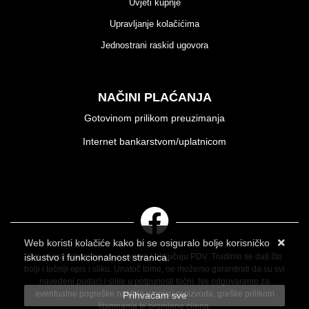
Uvjeti kupnje
Upravljanje kolačićima
Jednostrani raskid ugovora
NAČINI PLAĆANJA
Gotovinom prilikom preuzimanja
Internet bankarstvom/uplatnicom
Web koristi kolačiće kako bi se osiguralo bolje korisničko
iskustvo i funkcionalnost stranica.
Sve cijene iskazane su u eurima i uključuju PDV. Trudimo se dati što
bolji i točniji opis i sliku. Unatoč tome, ne možemo garantirati da su svi
Više informacija o kolačićima možete pročitati ovdje
navedeni podaci i slike u potpunosti točni. Ne odgovaramo za
eventualne pogreške nastale u opisu proizvoda, greške prilikom
Prihvaćam sve
štampanja te promjene cijena.