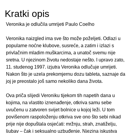
Kratki opis
Veronika je odlučila umrijeti Paulo Coelho
Veronika naizgled ima sve što može poželjeti. Odlazi u
popularne noćne klubove, susreće, a zatim i izlazi s
privlačnim mladim muškarcima, a unatoč svemu nije
sretna. U njezinom životu nedostaje nešto. I upravo zato,
11. studenog 1997. izjutra Veronika odlučuje umrijeti.
Nakon što je uzela prekomjernu dozu tableta, saznaje da
joj je preostalo još samo nekoliko dana života.
Ova priča slijedi Veroniku tijekom tih napetih dana u
kojima, na vlastito iznenađenje, otkriva samu sebe
uvučenu u zatvoren svijet bolnice u kojoj leži. U tom
povišenom raspoloženju otkriva sve ono što sebi nikad
prije nije dopuštala osjećati: mržnju, strah, znatiželju,
ljubav – čak i seksualno uzbuđenje. Njezina iskustva