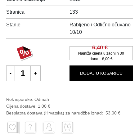
Stranica
133
Stanje
Rabljeno / Odlično očuvano
10/10
6,40 €
Najniža cijena u zadnjih 30
dana:
8,00 €
DODAJ U KOŠARICU
Rok isporuke:
Odmah
Cijena dostave:
1,00 €
Besplatna dostava (Hrvatska) za narudžbe
iznad:
53,00 €