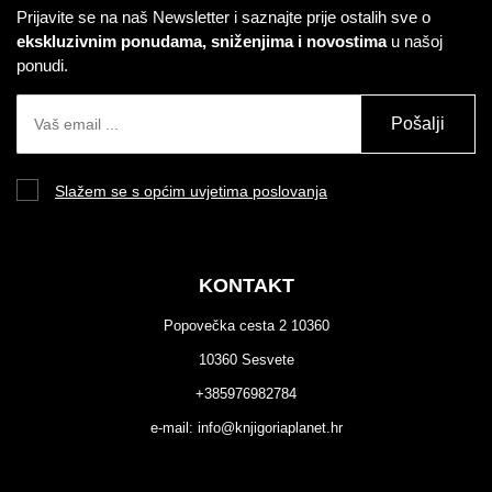
Prijavite se na naš Newsletter i saznajte prije ostalih sve o
ekskluzivnim ponudama, sniženjima i novostima
u našoj
ponudi.
Pošalji
Slažem se s općim uvjetima poslovanja
KONTAKT
Popovečka cesta 2 10360
10360 Sesvete
+385976982784
e-mail:
info@knjigoriaplanet.hr