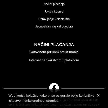
Načini plaćanja
Uvjeti kupnje
Upravljanje kolačićima
Jednostrani raskid ugovora
NAČINI PLAĆANJA
Gotovinom prilikom preuzimanja
Internet bankarstvom/uplatnicom
Web koristi kolačiće kako bi se osiguralo bolje korisničko
iskustvo i funkcionalnost stranica.
Sve cijene iskazane su u eurima i uključuju PDV. Trudimo se dati što
bolji i točniji opis i sliku. Unatoč tome, ne možemo garantirati da su svi
Više informacija o kolačićima možete pročitati ovdje