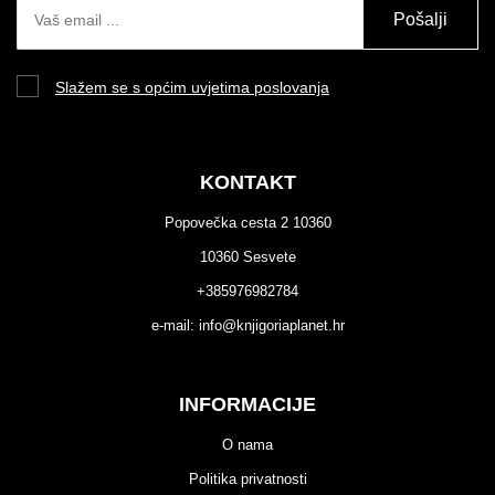
Pošalji
Slažem se s općim uvjetima poslovanja
KONTAKT
Popovečka cesta 2 10360
10360 Sesvete
+385976982784
e-mail:
info@knjigoriaplanet.hr
INFORMACIJE
O nama
Politika privatnosti