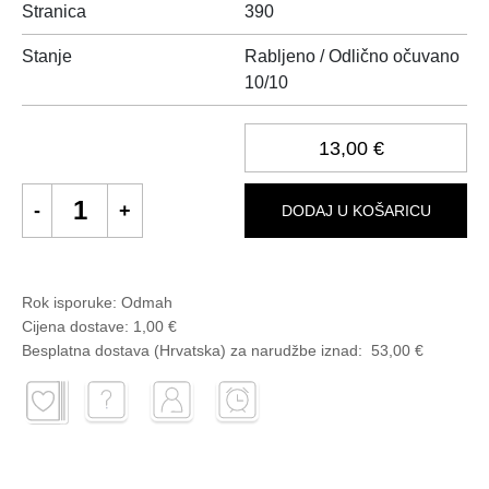
Stranica
390
Stanje
Rabljeno / Odlično očuvano
10/10
13,00 €
DODAJ U KOŠARICU
Rok isporuke:
Odmah
Cijena dostave:
1,00 €
Besplatna dostava (Hrvatska) za narudžbe
iznad:
53,00 €