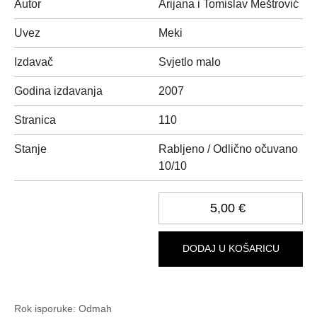
Autor
Arijana i Tomislav Meštrović
Uvez
Meki
Izdavač
Svjetlo malo
Godina izdavanja
2007
Stranica
110
Stanje
Rabljeno / Odlično očuvano
10/10
5,00 €
DODAJ U KOŠARICU
Rok isporuke:
Odmah