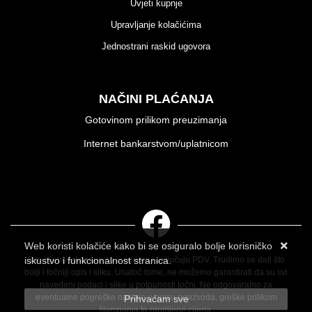
Uvjeti kupnje
Upravljanje kolačićima
Jednostrani raskid ugovora
NAČINI PLAĆANJA
Gotovinom prilikom preuzimanja
Internet bankarstvom/uplatnicom
Web koristi kolačiće kako bi se osiguralo bolje korisničko
Sve cijene iskazane su u eurima i uključuju PDV. Trudimo se dati što
iskustvo i funkcionalnost stranica.
bolji i točniji opis i sliku. Unatoč tome, ne možemo garantirati da su svi
Više informacija o kolačićima možete pročitati ovdje
navedeni podaci i slike u potpunosti točni. Ne odgovaramo za
eventualne pogreške nastale u opisu proizvoda, greške prilikom
Prihvaćam sve
štampanja te promjene cijena.