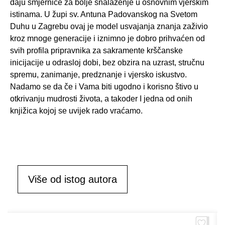
daju smjernice za bolje snalaženje u osnovnim vjerskim
istinama. U župi sv. Antuna Padovanskog na Svetom
Duhu u Zagrebu ovaj je model usvajanja znanja zaživio
kroz mnoge generacije i iznimno je dobro prihvaćen od
svih profila pripravnika za sakramente krščanske
inicijacije u odrasloj dobi, bez obzira na uzrast, stručnu
spremu, zanimanje, predznanje i vjersko iskustvo.
Nadamo se da če i Vama biti ugodno i korisno štivo u
otkrivanju mudrosti života, a takoder I jedna od onih
knjižica kojoj se uvijek rado vraćamo.
Više od istog autora