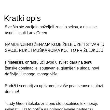
Kratki opis
Sve što ste zacijelo poželjeli znati o seksu, a niste se
usudili pitati Lady Green
NAMIJENJENO ŽENAMA KOJE ŽELE UZETI STVARI U
SVOJE RUKE I MUŠKARCIMA KOJI TO PRIŽELJKUJU
Prijateljski, ohrabrujući uvod u svijet igara na temu
ženske dominacije: sputavanje, glumljenje uloga, novi
doživljaji i mnogo, mnogo više.
Sadrži i scenarij za uprizorenje vaše prve seanse u ulozi
domine!
"Lady Green itekako zna ono što početnice tek moraju
svladati... Uz to potiče na prilagođavanje partneru i