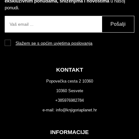
ekskluzivnim ponudama, sniženjima i novostima
u našoj
ponudi.
Pošalji
Slažem se s općim uvjetima poslovanja
KONTAKT
Popovečka cesta 2 10360
10360 Sesvete
+385976982784
e-mail:
info@knjigoriaplanet.hr
INFORMACIJE