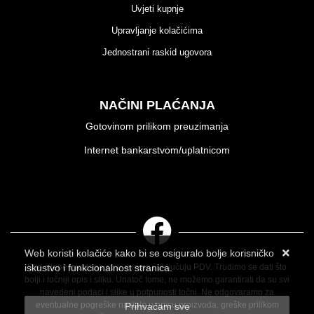
Uvjeti kupnje
Upravljanje kolačićima
Jednostrani raskid ugovora
NAČINI PLAĆANJA
Gotovinom prilikom preuzimanja
Internet bankarstvom/uplatnicom
Web koristi kolačiće kako bi se osiguralo bolje korisničko
iskustvo i funkcionalnost stranica.
Sve cijene iskazane su u eurima i uključuju PDV. Trudimo se dati što
bolji i točniji opis i sliku. Unatoč tome, ne možemo garantirati da su svi
Više informacija o kolačićima možete pročitati ovdje
navedeni podaci i slike u potpunosti točni. Ne odgovaramo za
eventualne pogreške nastale u opisu proizvoda, greške prilikom
Prihvaćam sve