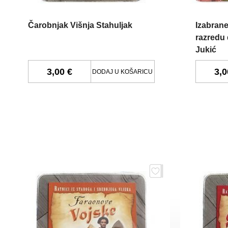
Čarobnjak Višnja Stahuljak
Izabrane
razredu 
Jukić
3,00 €
3,0
DODAJ U KOŠARICU