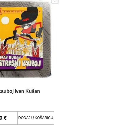
kauboj Ivan Kušan
0 €
DODAJ U KOŠARICU