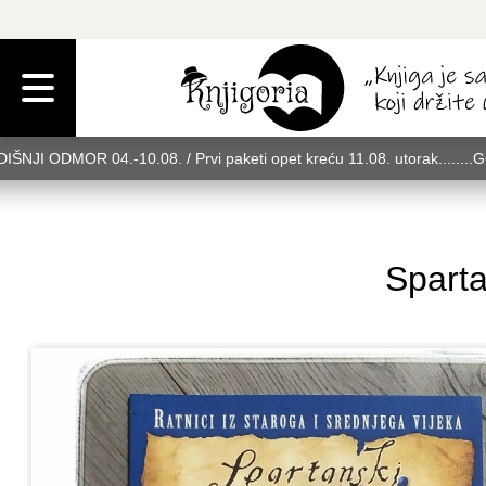
IŠNJI ODMOR 04.-10.08. / Prvi paketi opet kreću 11.08. utorak........
rak........GODIŠNJI ODMOR 04.-10.08. / Prvi paketi opet kreću 11.08. u
08. utorak........GODIŠNJI ODMOR 04.-10.08. / Prvi paketi opet kreću 
Sparta