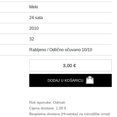
Meki
24 sata
2010
32
Rabljeno / Odlično očuvano 10/10
3,00 €
DODAJ U KOŠARICU
Rok isporuke:
Odmah
Cijena dostave:
1,00 €
Besplatna dostava (Hrvatska) za narudžbe
iznad: