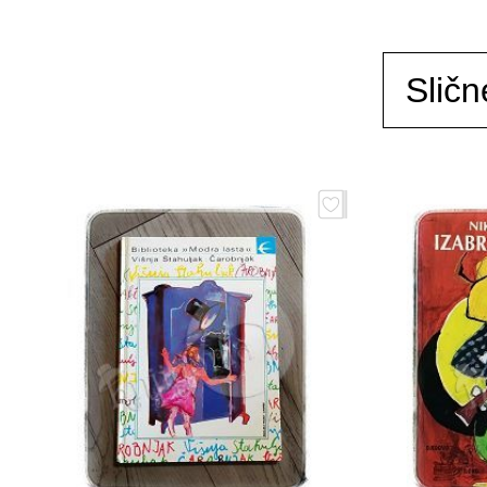
Sličn