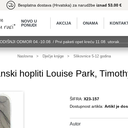
Besplatna dostava (Hrvatska) za narudžbe
iznad 53.00 €
NOVO U
AKCIJA
ONAMA
KONTAK
PONUDI
GODIŠNJI ODMOR 04.-10.08. / Prvi paketi opet kreću 11.08. utorak.....
torak........GODIŠNJI ODMOR 04.-10.08. / Prvi paketi opet kreću 11.08.
11.08. utorak........GODIŠNJI ODMOR 04.-10.08. / Prvi paketi opet kreć
Naslovna
Dječje knjige
Slikovnice 5-12 godina
nski hopliti Louise Park, Timot
ŠIFRA:
X23-157
Dostupnost artikla:
Artikl je do
Autor