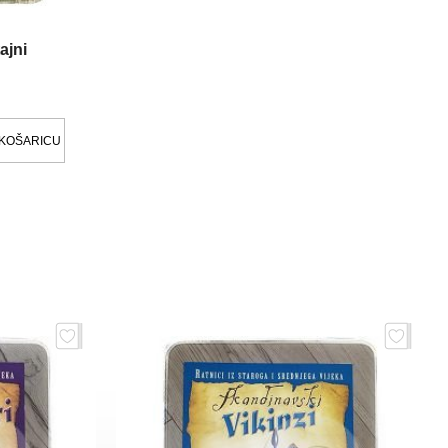
ajni
 KOŠARICU