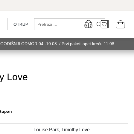
T
OTKUP
...GODIŠNJI ODMOR 04.-10.08. / Prvi paketi opet kreću 11.08.
 utorak........GODIŠNJI ODMOR 04.-10.08. / Prvi paketi opet kreću
u 11.08. utorak........GODIŠNJI ODMOR 0
hy Love
stupan
Louise Park, Timothy Love