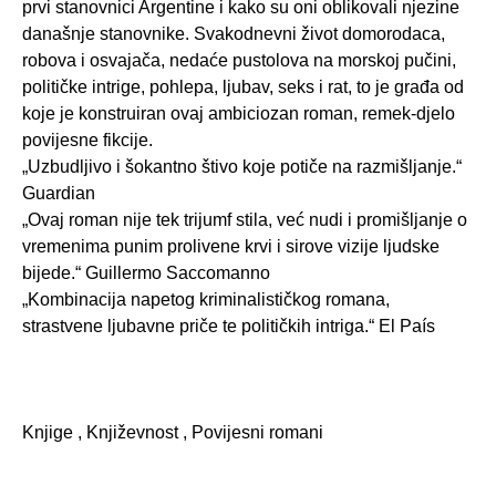
prvi stanovnici Argentine i kako su oni oblikovali njezine
današnje stanovnike. Svakodnevni život domorodaca,
robova i osvajača, nedaće pustolova na morskoj pučini,
političke intrige, pohlepa, ljubav, seks i rat, to je građa od
koje je konstruiran ovaj ambiciozan roman, remek-djelo
povijesne fikcije.
„Uzbudljivo i šokantno štivo koje potiče na razmišljanje.“
Guardian
„Ovaj roman nije tek trijumf stila, već nudi i promišljanje o
vremenima punim prolivene krvi i sirove vizije ljudske
bijede.“ Guillermo Saccomanno
„Kombinacija napetog kriminalističkog romana,
strastvene ljubavne priče te političkih intriga.“ El País
Knjige , Književnost , Povijesni romani