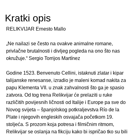
Kratki opis
RELIKVIJAR Ernesto Mallo
„Ne nailazi se često na ovakve animalne romane,
privlačne brutalnosti i divljeg pogleda na ono što nas
okružuje.“ Sergio Torrijos Martínez
Godine 1523. Benvenuto Cellini, istaknuti zlatar i kipar
talijanske renesanse, izradio je maleni komad nakita za
papu Klementa VII. u znak zahvalnosti što ga je spasio
zatvora. Od tog trena Relikvijar će prelaziti u ruke
različitih povijesnih ličnosti od Italije i Europe pa sve do
Novog svijeta – španjolskog potkraljevstva Río de la
Plate i njegovih engleskih osvajača početkom 19.
stoljeća. S prozom koja potresa i filmičnim ritmom,
Relikvijar se oslanja na fikciju kako bi ispričao tko su bili