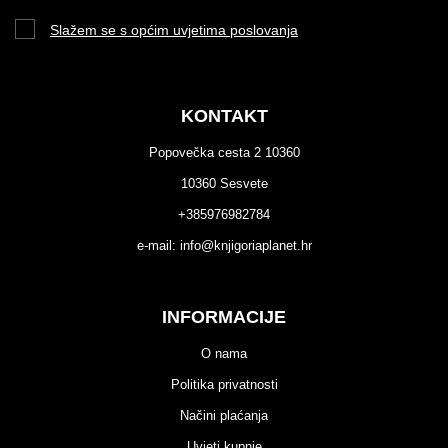
Slažem se s općim uvjetima poslovanja
KONTAKT
Popovečka cesta 2 10360
10360 Sesvete
+385976982784
e-mail:
info@knjigoriaplanet.hr
INFORMACIJE
O nama
Politika privatnosti
Načini plaćanja
Uvjeti kupnje