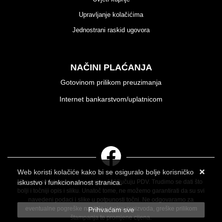
Upravljanje kolačićima
Jednostrani raskid ugovora
NAČINI PLAĆANJA
Gotovinom prilikom preuzimanja
Internet bankarstvom/uplatnicom
Web koristi kolačiće kako bi se osiguralo bolje korisničko
iskustvo i funkcionalnost stranica.
Sve cijene iskazane su u eurima i uključuju PDV. Trudimo se dati što
bolji i točniji opis i sliku. Unatoč tome, ne možemo garantirati da su svi
Više informacija o kolačićima možete pročitati ovdje
navedeni podaci i slike u potpunosti točni. Ne odgovaramo za
eventualne pogreške nastale u opisu proizvoda, greške prilikom
Prihvaćam sve
štampanja te promjene cijena.