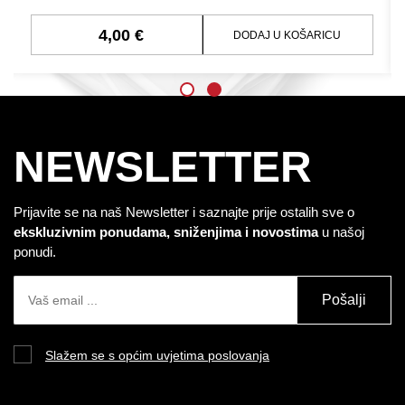
4,00 €
DODAJ U KOŠARICU
NEWSLETTER
Prijavite se na naš Newsletter i saznajte prije ostalih sve o
ekskluzivnim ponudama, sniženjima i novostima
u našoj
ponudi.
Pošalji
Slažem se s općim uvjetima poslovanja