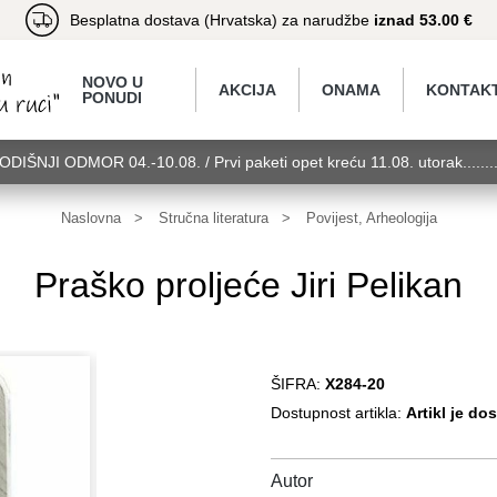
Besplatna dostava (Hrvatska) za narudžbe
iznad 53.00 €
NOVO U
AKCIJA
ONAMA
KONTAK
PONUDI
GODIŠNJI ODMOR 04.-10.08. / Prvi paketi opet kreću 11.08. utorak.....
torak........GODIŠNJI ODMOR 04.-10.08. / Prvi paketi opet kreću 11.08.
11.08. utorak........GODIŠNJI ODMOR 04.-10.08. / Prvi paketi opet kreć
Naslovna
Stručna literatura
Povijest, Arheologija
Praško proljeće Jiri Pelikan
ŠIFRA:
X284-20
Dostupnost artikla:
Artikl je do
Autor