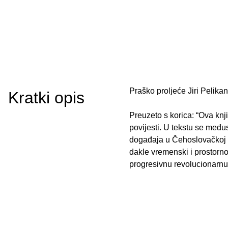
Praško proljeće Jiri Pelikan
Kratki opis
Preuzeto s korica: “Ova knj
povijesti. U tekstu se međus
događaja u Čehoslovačkoj o
dakle vremenski i prostorno
progresivnu revolucionarnu t