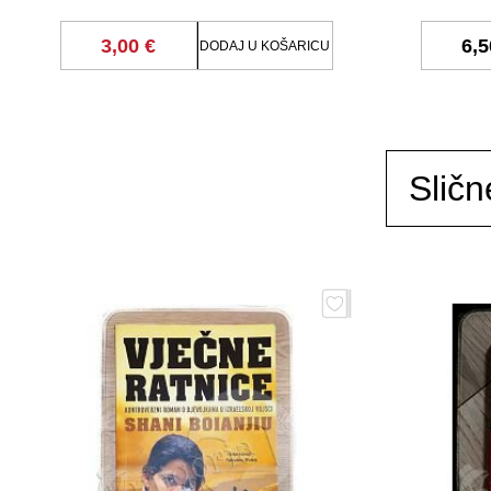
3,00 €
6,5
DODAJ U KOŠARICU
Sličn