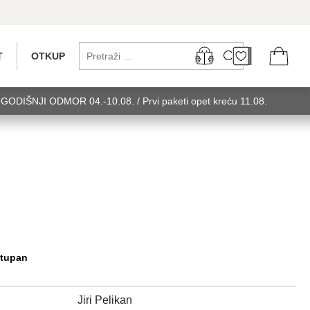
T
OTKUP
...GODIŠNJI ODMOR 04.-10.08. / Prvi paketi opet kreću 11.08.
 utorak........GODIŠNJI ODMOR 04.-10.08. / Prvi paketi opet kreću
u 11.08. utorak........GODIŠNJI ODMOR 0
stupan
Jiri Pelikan