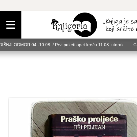
IŠNJI ODMOR 04.-10.08. / Prvi paketi opet kreću 11.08. utorak........
rak........GODIŠNJI ODMOR 04.-10.08. / Prvi paketi opet kreću 11.08. u
08. utorak........GODIŠNJI ODMOR 04.-10.08. / Prvi paketi opet kreću 