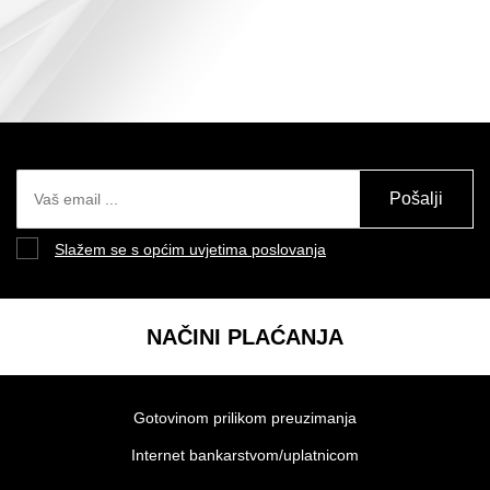
Pošalji
Slažem se s općim uvjetima poslovanja
NAČINI PLAĆANJA
Gotovinom prilikom preuzimanja
Internet bankarstvom/uplatnicom