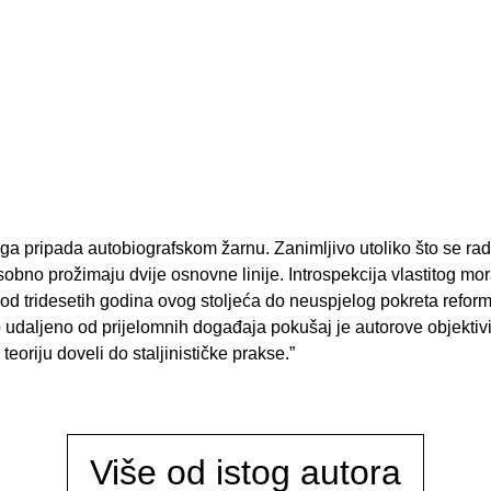
iga pripada autobiografskom žarnu. Zanimljivo utoliko što se rad
obno prožimaju dvije osnovne linije. Introspekcija vlastitog mora
d tridesetih godina ovog stoljeća do neuspjelog pokreta reform
 udaljeno od prijelomnih događaja pokušaj je autorove objektiviza
eoriju doveli do staljinističke prakse.”
Više od istog autora