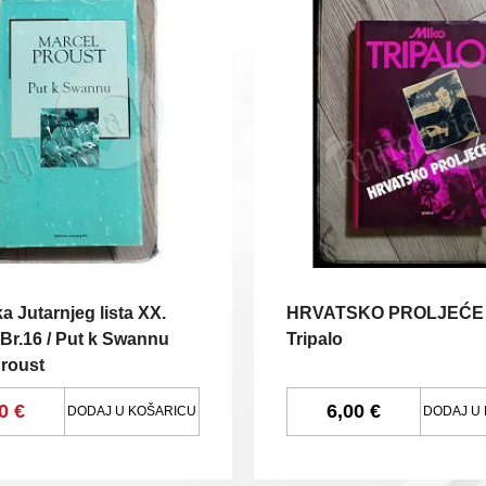
ka Jutarnjeg lista XX.
HRVATSKO PROLJEĆE 
:Br.16 / Put k Swannu
Tripalo
Proust
0 €
6,00 €
DODAJ U KOŠARICU
DODAJ U