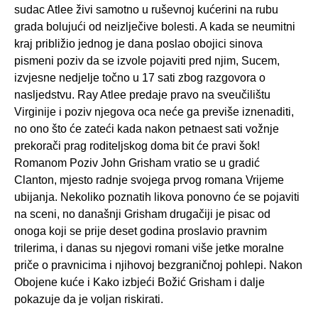
sudac Atlee živi samotno u ruševnoj kućerini na rubu
grada bolujući od neizlječive bolesti. A kada se neumitni
kraj približio jednog je dana poslao obojici sinova
pismeni poziv da se izvole pojaviti pred njim, Sucem,
izvjesne nedjelje točno u 17 sati zbog razgovora o
nasljedstvu. Ray Atlee predaje pravo na sveučilištu
Virginije i poziv njegova oca neće ga previše iznenaditi,
no ono što će zateći kada nakon petnaest sati vožnje
prekorači prag roditeljskog doma bit će pravi šok!
Romanom Poziv John Grisham vratio se u gradić
Clanton, mjesto radnje svojega prvog romana Vrijeme
ubijanja. Nekoliko poznatih likova ponovno će se pojaviti
na sceni, no današnji Grisham drugačiji je pisac od
onoga koji se prije deset godina proslavio pravnim
trilerima, i danas su njegovi romani više jetke moralne
priče o pravnicima i njihovoj bezgraničnoj pohlepi. Nakon
Obojene kuće i Kako izbjeći Božić Grisham i dalje
pokazuje da je voljan riskirati.