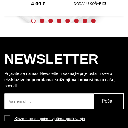
4,00 €
DODAJ U KOŠARICU
NEWSLETTER
Prijavite se na naš Newsletter i saznajte prije ostalih sve o
ekskluzivnim ponudama, sniženjima i novostima
u našoj
ponudi.
Pošalji
Slažem se s općim uvjetima poslovanja