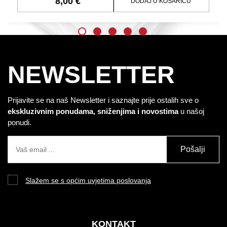
8,00 €
DODAJ U KOŠARICU
NEWSLETTER
Prijavite se na naš Newsletter i saznajte prije ostalih sve o
ekskluzivnim ponudama, sniženjima i novostima
u našoj
ponudi.
Pošalji
Slažem se s općim uvjetima poslovanja
KONTAKT