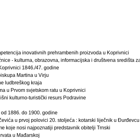
petencija inovativnih prehrambenih proizvoda u Koprivnici
ižnice - kulturna, obrazovna, informacijska i društvena središta 
Koprivnici 1846./47. godine
iskupa Martina u Virju
ne ludbreškog kraja
a u Prvom svjetskom ratu u Koprivnici
šni kulturno-turistički resurs Podravine
i od 1886. do 1900. godine
vića u prvoj polovici 20. stoljeća : kotarski liječnik u Đurđevcu
 koje nosi najpoznatiji predstavnik obitelji Trnski
Hrvata u Mađarskoj