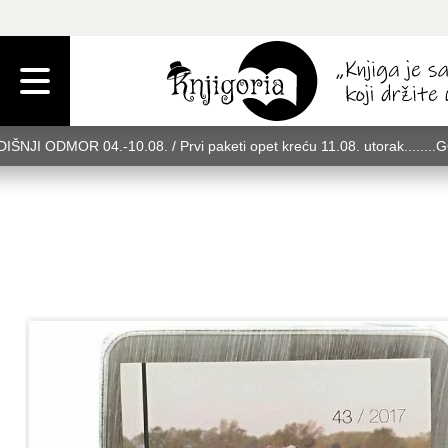
IŠNJI ODMOR 04.-10.08. / Prvi paketi opet kreću 11.08. utorak........
rak........GODIŠNJI ODMOR 04.-10.08. / Prvi paketi opet kreću 11.08. u
08. utorak........GODIŠNJI ODMOR 04.-10.08. / Prvi paketi opet kreću 