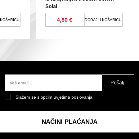
Solal
4,80 €
 KOŠARICU
DODAJ U KOŠARICU
Pošalji
Slažem se s općim uvjetima poslovanja
NAČINI PLAĆANJA