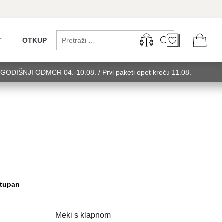
T
OTKUP
...GODIŠNJI ODMOR 04.-10.08. / Prvi paketi opet kreću 11.08.
 utorak........GODIŠNJI ODMOR 04.-10.08. / Prvi paketi opet kreću
u 11.08. utorak........GODIŠNJI ODMOR 0
stupan
Meki s klapnom