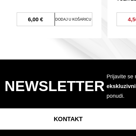
6,00 €
4,5
DODAJ U KOŠARICU
Prijavite se
NEWSLETTER
ekskluzivn
ponudi.
KONTAKT