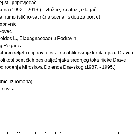
jist i pripovjedač
ma (1992. - 2016.) : izložbe, katalozi, izlagači
a humoristično-satirična scena : skica za portret
oprivnici
kovec
oides L., Elaeagnaceae) u Podravini
og Poganca
alnom reljefu i njihov utjecaj na oblikovanje korita rijeke Drave
olikost bentičkih beskralježnjaka srednjeg toka rijeke Drave
d rođenja Miroslava Dolenca Dravskog (1937. - 1995.)
lomci iz romana)
alinovca