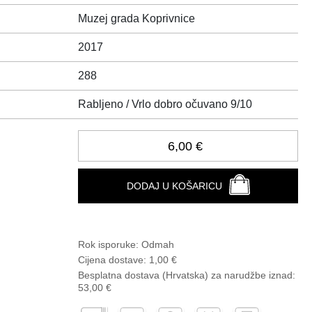
Muzej grada Koprivnice
2017
288
Rabljeno / Vrlo dobro očuvano 9/10
6,00 €
DODAJ U KOŠARICU
Rok isporuke:
Odmah
Cijena dostave:
1,00 €
Besplatna dostava (Hrvatska) za narudžbe
iznad:
53,00 €