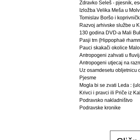
Zdravko Seleš - pjesnik, ese
Izložba Velika Meša u Molva
Tomislav Boršo i koprivničk
Razvoj arhivske službe u K
130 godina DVD-a Mali Bu
Pasji trn (Hippophaë rhamn
Pauci skakači okolice Mal
Antropogeni zahvati u fluvij
Antropogeni utjecaj na razn
Uz osamdesetu obljetnicu o
Pjesme
Mogla bi se zvati Leda : (u
Krivci i pravci ili Priče iz K
Podravsko nakladništvo
Podravske kronike