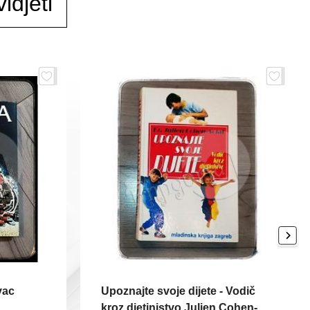
idjeti
vac
Upoznajte svoje dijete - Vodič
kroz djetinjstvo Julien Cohen-