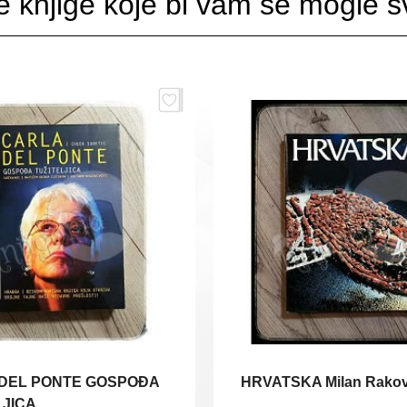
e knjige koje bi vam se mogle sv
DEL PONTE GOSPOĐA
HRVATSKA Milan Rako
LJICA