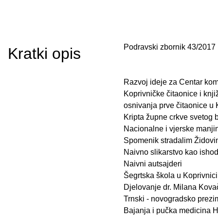
Podravski zbornik 43/2017
Kratki opis
Razvoj ideje za Centar kom
Koprivničke čitaonice i knj
osnivanja prve čitaonice u 
Kripta župne crkve svetog b
Nacionalne i vjerske manji
Spomenik stradalim Židovim
Naivno slikarstvo kao ishodi
Naivni autsajderi
Šegrtska škola u Koprivnic
Djelovanje dr. Milana Kovače
Trnski - novogradsko prezime
Bajanja i pučka medicina 