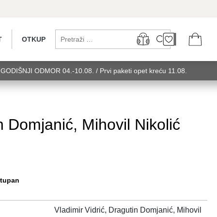
T
OTKUP
...GODIŠNJI ODMOR 04.-10.08. / Prvi paketi opet kreću 11.08.
 utorak........GODIŠNJI ODMOR 04.-10.08. / Prvi paketi opet kreću
u 11.08. utorak........GODIŠNJI ODMOR 0
n Domjanić, Mihovil Nikolić
stupan
Vladimir Vidrić, Dragutin Domjanić, Mihovil