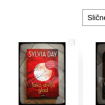
Sličn