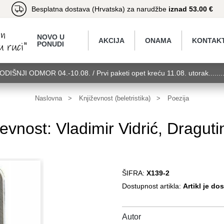
Besplatna dostava (Hrvatska) za narudžbe
iznad 53.00 €
NOVO U
AKCIJA
ONAMA
KONTAK
PONUDI
GODIŠNJI ODMOR 04.-10.08. / Prvi paketi opet kreću 11.08. utorak.....
torak........GODIŠNJI ODMOR 04.-10.08. / Prvi paketi opet kreću 11.08.
11.08. utorak........GODIŠNJI ODMOR 04.-10.08. / Prvi paketi opet kreć
Naslovna
Književnost (beletristika)
Poezija
ževnost: Vladimir Vidrić, Draguti
ŠIFRA:
X139-2
Dostupnost artikla:
Artikl je do
Autor