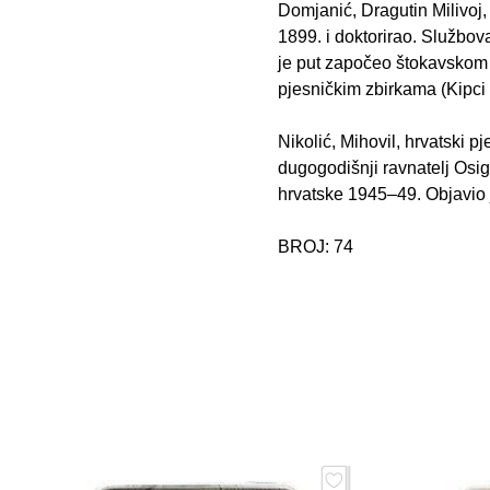
Domjanić, Dragutin Milivoj, 
1899. i doktorirao. Službov
je put započeo štokavskom z
pjesničkim zbirkama (Kipci
Nikolić, Mihovil, hrvatski p
dugogodišnji ravnatelj Osig
hrvatske 1945–49. Objavio j
BROJ: 74