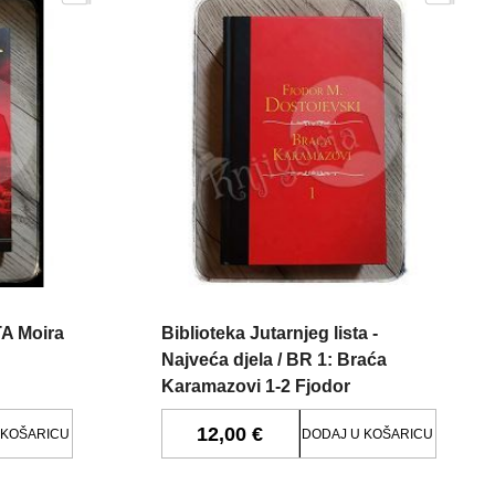
 Moira
Biblioteka Jutarnjeg lista -
Najveća djela / BR 1: Braća
Karamazovi 1-2 Fjodor
Mihajlovič Dostojevski
12,00 €
 KOŠARICU
DODAJ U KOŠARICU