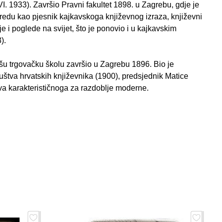
VI. 1933). Završio Pravni fakultet 1898. u Zagrebu, gdje je
 redu kao pjesnik kajkavskoga književnog izraza, književni
 i poglede na svijet, što je ponovio i u kajkavskim
).
 Višu trgovačku školu završio u Zagrebu 1896. Bio je
uštva hrvatskih književnika (1900), predsjednik Matice
tva karakterističnoga za razdoblje moderne.