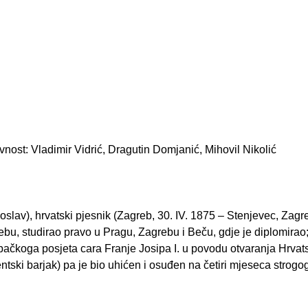
evnost: Vladimir Vidrić, Dragutin Domjanić, Mihovil Nikolić
oslav), hrvatski pjesnik (Zagreb, 30. IV. 1875 – Stenjevec, Zagre
ebu, studirao pravo u Pragu, Zagrebu i Beču, gdje je diplomirao
bačkoga posjeta cara Franje Josipa I. u povodu otvaranja Hrva
ntski barjak) pa je bio uhićen i osuđen na četiri mjeseca strogo