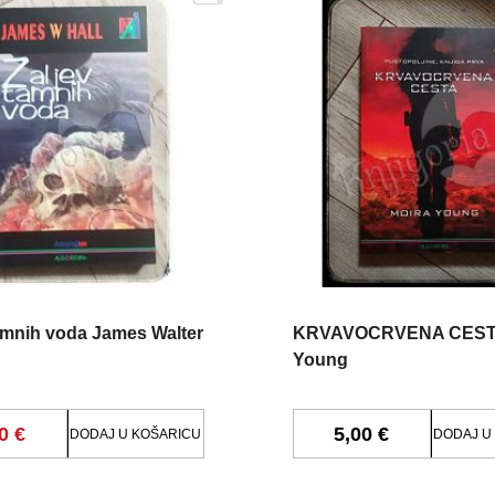
amnih voda James Walter
KRVAVOCRVENA CESTA
Young
0 €
5,00 €
DODAJ U KOŠARICU
DODAJ U