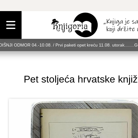
IŠNJI ODMOR 04.-10.08. / Prvi paketi opet kreću 11.08. utorak........
rak........GODIŠNJI ODMOR 04.-10.08. / Prvi paketi opet kreću 11.08. u
08. utorak........GODIŠNJI ODMOR 04.-10.08. / Prvi paketi opet kreću 
Pet stoljeća hrvatske knji