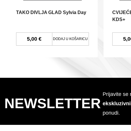
TAKO DIVLJA GLAD Sylvia Day
CVIJEĆE
KDS+
5,00 €
5,0
DODAJ U KOŠARICU
Prijavite se
NEWSLETTER
ekskluzivn
ponudi.