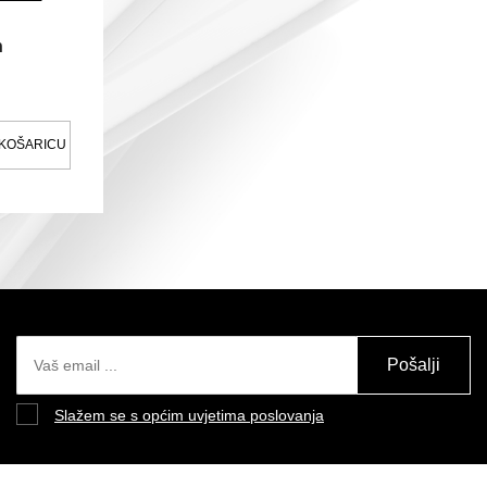
n
 KOŠARICU
Pošalji
Slažem se s općim uvjetima poslovanja