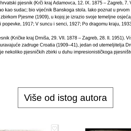
hrvatski pjesnik (Krči kraj Adamovca, 12. IX. 1875 – Zagreb, 7. 
ao kao sudac; bio vijećnik Banskoga stola. Iako poznat u prvom
birkom Pjesme (1909), u kojoj je izrazio svoje temeljne osjećaje
 i popevke, 1917; V suncu i senci, 1927; Po dragomu kraju, 1933
jesnik (Kričke kraj Drniša, 29. VII. 1878 – Zagreb, 28. II. 1951).
uravajuće zadruge Croatia (1909–41), jedan od utemeljitelja Dr
e nekoliko pjesničkih zbirki u duhu impresionističkoga pjesniš
Više od istog autora