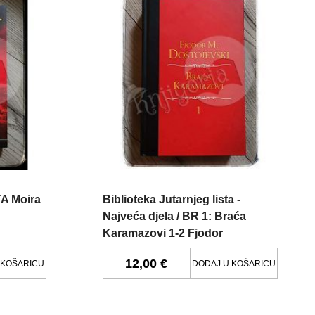
 Moira
Biblioteka Jutarnjeg lista -
Najveća djela / BR 1: Braća
Karamazovi 1-2 Fjodor
Mihajlovič Dostojevski
12,00 €
 KOŠARICU
DODAJ U KOŠARICU