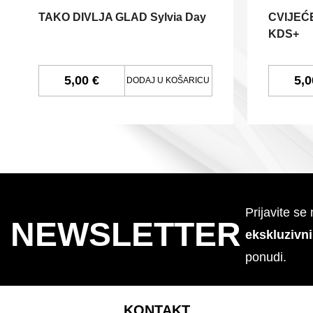
TAKO DIVLJA GLAD Sylvia Day
CVIJEĆE
KDS+
5,00 €
5,0
DODAJ U KOŠARICU
Prijavite se
NEWSLETTER
ekskluzivn
ponudi.
KONTAKT