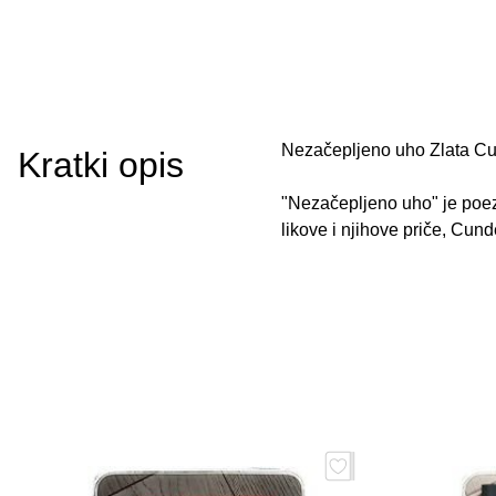
Nezačepljeno uho Zlata C
Kratki opis
"Nezačepljeno uho" je poez
likove i njihove priče, Cun