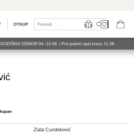
T
OTKUP
...GODIŠNJI ODMOR 04.-10.08. / Prvi paketi opet kreću 11.08.
 utorak........GODIŠNJI ODMOR 04.-10.08. / Prvi paketi opet kreću
u 11.08. utorak........GODIŠNJI ODMOR 0
vić
stupan
Zlata Cundeković