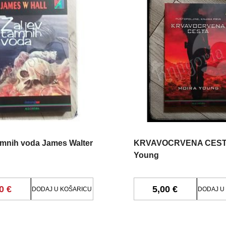
amnih voda James Walter
KRVAVOCRVENA CESTA
Young
0 €
5,00 €
DODAJ U KOŠARICU
DODAJ U