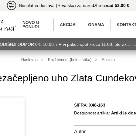
Besplatna dostava (Hrvatska) za narudžbe
iznad 53.00 €
NOVO U
AKCIJA
ONAMA
KONTAK
PONUDI
GODIŠNJI ODMOR 04.-10.08. / Prvi paketi opet kreću 11.08. utorak.....
torak........GODIŠNJI ODMOR 04.-10.08. / Prvi paketi opet kreću 11.08.
11.08. utorak........GODIŠNJI ODMOR 04.-10.08. / Prvi paketi opet kreć
Naslovna
Književnost (beletristika)
Poezija
začepljeno uho Zlata Cundeko
ŠIFRA:
X48-163
Dostupnost artikla:
Artikl je do
Autor