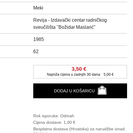
Meki
Revija - Izdavački centar radničkog
sveučilišta "Božidar Maslarić"
1985
62
3,50 €
Najniža cijena u zadnjih 30 dana:
5,00 €
DODAJ U KOŠARICU
Rok isporuke:
Odmah
Cijena dostave:
1,00 €
Besplatna dostava (Hrvatska) za narudžbe
iznad: