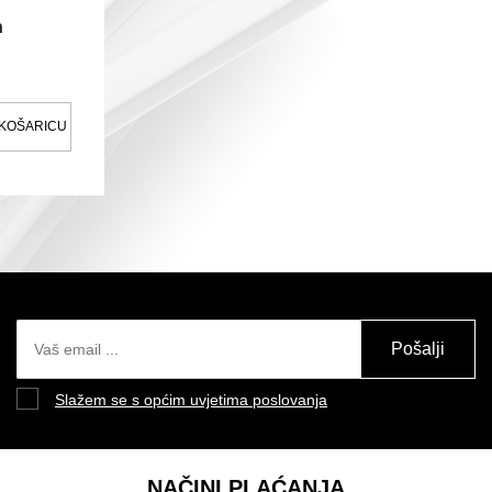
n
 KOŠARICU
Pošalji
Slažem se s općim uvjetima poslovanja
NAČINI PLAĆANJA