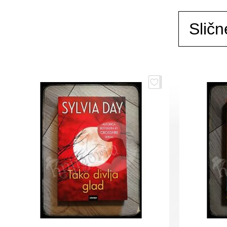
Sličn