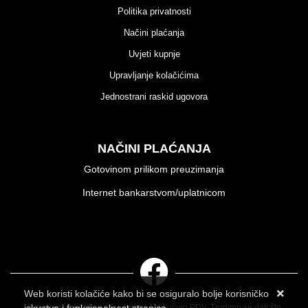
Politika privatnosti
Načini plaćanja
Uvjeti kupnje
Upravljanje kolačićima
Jednostrani raskid ugovora
NAČINI PLAĆANJA
Gotovinom prilikom preuzimanja
Internet bankarstvom/uplatnicom
Web koristi kolačiće kako bi se osiguralo bolje korisničko
Sve cijene iskazane su u eurima i uključuju PDV. Trudimo se dati što