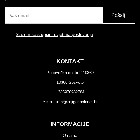
Pošalji
Slažem se s općim uvjetima poslovanja
KONTAKT
Popovečka cesta 2 10360
10360 Sesvete
+385976982784
e-mail:
info@knjigoriaplanet.hr
INFORMACIJE
O nama