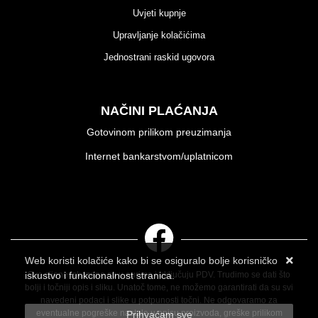
Uvjeti kupnje
Upravljanje kolačićima
Jednostrani raskid ugovora
NAČINI PLAĆANJA
Gotovinom prilikom preuzimanja
Internet bankarstvom/uplatnicom
Web koristi kolačiće kako bi se osiguralo bolje korisničko
iskustvo i funkcionalnost stranica.
Sve cijene iskazane su u eurima i uključuju PDV. Trudimo se dati što
bolji i točniji opis i sliku. Unatoč tome, ne možemo garantirati da su svi
Više informacija o kolačićima možete pročitati ovdje
navedeni podaci i slike u potpunosti točni. Ne odgovaramo za
eventualne pogreške nastale u opisu proizvoda, greške prilikom
Prihvaćam sve