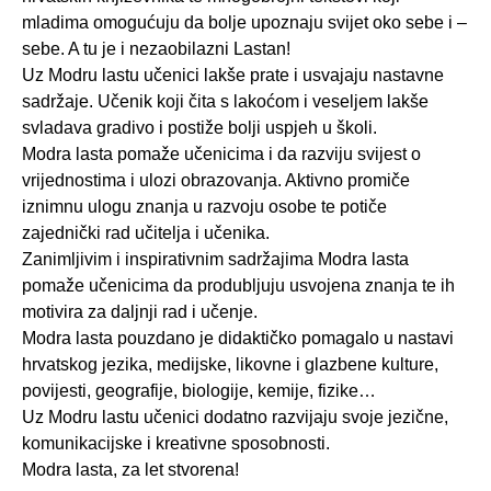
mladima omogućuju da bolje upoznaju svijet oko sebe i –
sebe. A tu je i nezaobilazni Lastan!
Uz Modru lastu učenici lakše prate i usvajaju nastavne
sadržaje. Učenik koji čita s lakoćom i veseljem lakše
svladava gradivo i postiže bolji uspjeh u školi.
Modra lasta pomaže učenicima i da razviju svijest o
vrijednostima i ulozi obrazovanja. Aktivno promiče
iznimnu ulogu znanja u razvoju osobe te potiče
zajednički rad učitelja i učenika.
Zanimljivim i inspirativnim sadržajima Modra lasta
pomaže učenicima da produbljuju usvojena znanja te ih
motivira za daljnji rad i učenje.
Modra lasta pouzdano je didaktičko pomagalo u nastavi
hrvatskog jezika, medijske, likovne i glazbene kulture,
povijesti, geografije, biologije, kemije, fizike…
Uz Modru lastu učenici dodatno razvijaju svoje jezične,
komunikacijske i kreativne sposobnosti.
Modra lasta, za let stvorena!