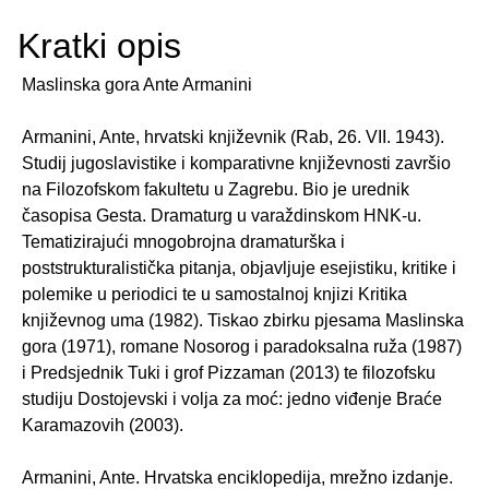
Kratki opis
Maslinska gora Ante Armanini
Armanini, Ante, hrvatski književnik (Rab, 26. VII. 1943).
Studij jugoslavistike i komparativne književnosti završio
na Filozofskom fakultetu u Zagrebu. Bio je urednik
časopisa Gesta. Dramaturg u varaždinskom HNK-u.
Tematizirajući mnogobrojna dramaturška i
poststrukturalistička pitanja, objavljuje esejistiku, kritike i
polemike u periodici te u samostalnoj knjizi Kritika
književnog uma (1982). Tiskao zbirku pjesama Maslinska
gora (1971), romane Nosorog i paradoksalna ruža (1987)
i Predsjednik Tuki i grof Pizzaman (2013) te filozofsku
studiju Dostojevski i volja za moć: jedno viđenje Braće
Karamazovih (2003).
Armanini, Ante. Hrvatska enciklopedija, mrežno izdanje.