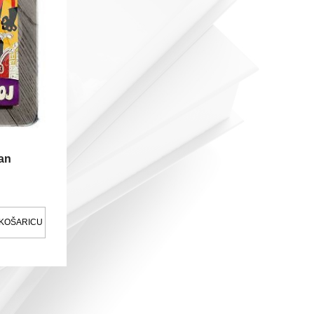
an
 KOŠARICU