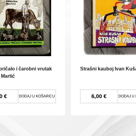
pričalo i čarobni vrutak
Strašni kauboj Ivan Kuš
 Martić
0 €
6,00 €
DODAJ U KOŠARICU
DODAJ U