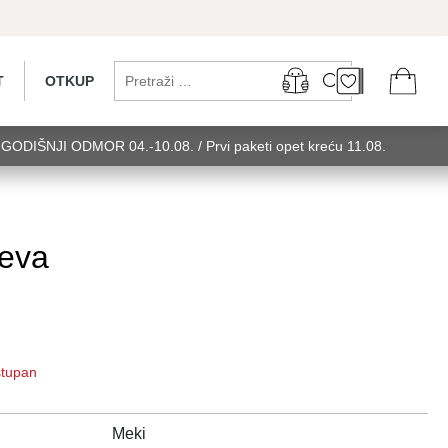
T
OTKUP
...GODIŠNJI ODMOR 04.-10.08. / Prvi paketi opet kreću 11.08.
 utorak........GODIŠNJI ODMOR 04.-10.08. / Prvi paketi opet kreću
u 11.08. utorak........GODIŠNJI ODMOR 0
jeva
ostupan
Meki