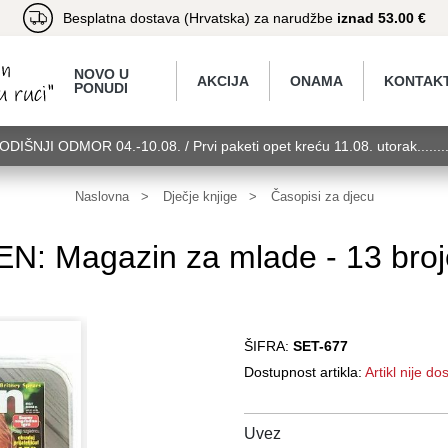
Besplatna dostava (Hrvatska) za narudžbe
iznad 53.00 €
NOVO U
AKCIJA
ONAMA
KONTAK
PONUDI
GODIŠNJI ODMOR 04.-10.08. / Prvi paketi opet kreću 11.08. utorak.....
torak........GODIŠNJI ODMOR 04.-10.08. / Prvi paketi opet kreću 11.08.
11.08. utorak........GODIŠNJI ODMOR 04.-10.08. / Prvi paketi opet kreć
Naslovna
Dječje knjige
Časopisi za djecu
N: Magazin za mlade - 13 bro
ŠIFRA:
SET-677
Dostupnost artikla:
Artikl nije d
Uvez