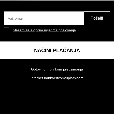
Pošalji
Slažem se s općim uvjetima poslovanja
NAČINI PLAĆANJA
Gotovinom prilikom preuzimanja
Internet bankarstvom/uplatnicom