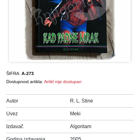
ŠIFRA:
A-273
Dostupnost artikla:
Artikl nije dostupan
Autor
R. L. Stine
Uvez
Meki
Izdavač
Algoritam
Godina izdavanja
2005