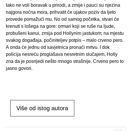
Iako ne voli boravak u prirodi, a zmije i pauci su njezina
najgora noćna mora, prihvatit će ujakov poziv da ljeto
provede pomažući mu. No od samog početka, stvari će
krenuti s lošega na gore: ormari koji se ruše na ljude,
probušeni kanui, zmija pod Hollynim jastukom; na mjestu
svakog događaja, počiniteljev potpis – malo crveno pero.
A onda će jednu od savjetnica pronaći mrtvu. I dok
policija nesreću proglašava nesretnim slučajem, Holly
zna da je posrijedi nešto mnogo strašnije. Crveno pero to
jasno govori.
Više od istog autora