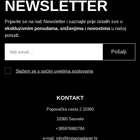
NEWSLETTER
Prijavite se na naš Newsletter i saznajte prije ostalih sve o
ekskluzivnim ponudama, sniženjima i novostima
u našoj
ponudi.
Pošalji
Slažem se s općim uvjetima poslovanja
KONTAKT
Popovečka cesta 2 10360
10360 Sesvete
+385976982784
e-mail:
info@knjigoriaplanet.hr