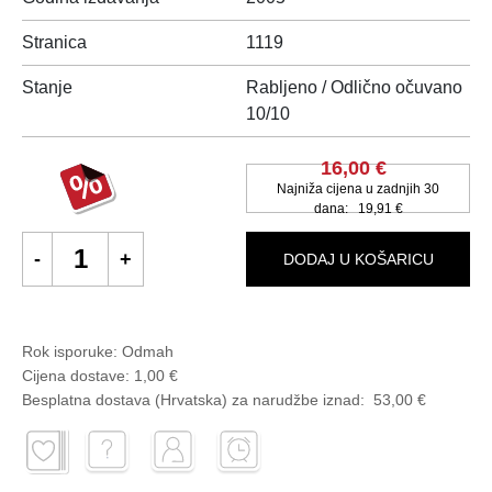
Stranica
1119
Stanje
Rabljeno / Odlično očuvano
10/10
16,00 €
Najniža cijena u zadnjih 30
dana:
19,91 €
DODAJ U KOŠARICU
Rok isporuke:
Odmah
Cijena dostave:
1,00 €
Besplatna dostava (Hrvatska) za narudžbe
iznad:
53,00 €