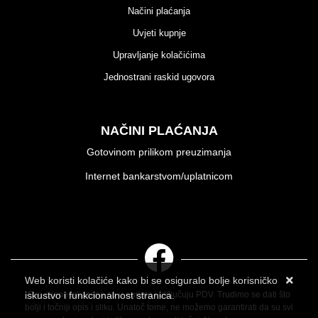
Načini plaćanja
Uvjeti kupnje
Upravljanje kolačićima
Jednostrani raskid ugovora
NAČINI PLAĆANJA
Gotovinom prilikom preuzimanja
Internet bankarstvom/uplatnicom
Web koristi kolačiće kako bi se osiguralo bolje korisničko
iskustvo i funkcionalnost stranica.
Sve cijene iskazane su u eurima i uključuju PDV. Trudimo se dati što
bolji i točniji opis i sliku. Unatoč tome, ne možemo garantirati da su svi
Više informacija o kolačićima možete pročitati ovdje