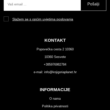
Pošalji
Slažem se s općim uvjetima poslovanja
KONTAKT
Popovečka cesta 2 10360
10360 Sesvete
+385976982784
e-mail:
info@knjigoriaplanet.hr
INFORMACIJE
O nama
Politika privatnosti