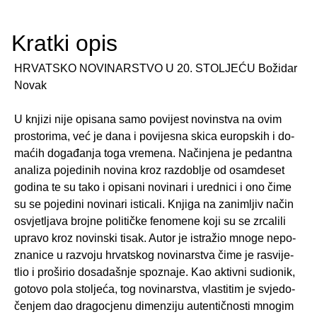
Kratki opis
HRVATSKO NOVINARSTVO U 20. STOLJEĆU Božidar
Novak
U knji­zi nije opi­sa­na samo po­vi­jest no­vin­stva na ovim
pro­sto­ri­ma, već je dana i po­vi­je­sna skica eu­rop­skih i do­
ma­ćih do­ga­đa­nja toga vre­me­na. Na­či­nje­na je pe­dan­t­na
ana­li­za po­je­di­nih no­vi­na kroz raz­dob­lje od osam­de­set
go­di­na te su tako i opi­sa­ni no­vi­na­ri i ured­ni­ci i ono čime
su se po­je­di­ni no­vi­na­ri is­ti­ca­li. Knji­ga na za­nim­ljiv način
os­vjet­lja­va broj­ne po­li­ti­čke fe­no­me­ne koji su se zr­ca­li­li
up­ra­vo kroz no­vin­ski tisak. Autor je is­tra­žio mnoge ne­po­
zna­ni­ce u raz­vo­ju hr­vat­skog no­vi­nar­stva čime je ra­svi­je­
tlio i pro­ši­rio do­sa­da­šnje spo­zna­je. Kao ak­tiv­ni su­dio­nik,
go­to­vo pola sto­lje­ća, tog no­vi­nar­stva, vla­sti­tim je svje­do­
če­njem dao dra­go­cje­nu di­men­zi­ju au­ten­tič­no­sti mno­gim