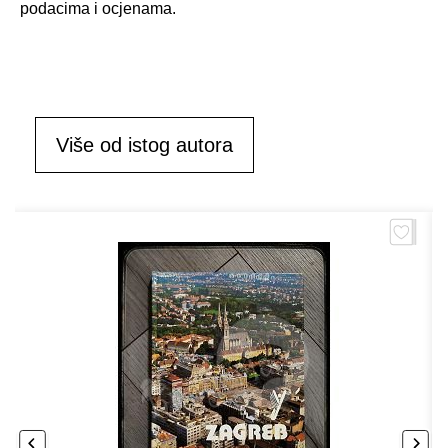
po­da­ci­ma i oc­je­na­ma.
Više od istog autora